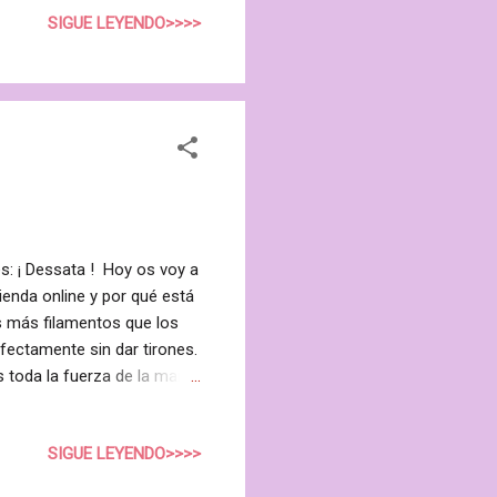
ante ya que alcanzan un
SIGUE LEYENDO>>>>
ios kilos un sola papaya .
debido fundamentalmente a
es: ¡ Dessata ! Hoy os voy a
ienda online y por qué está
s más filamentos que los
fectamente sin dar tirones.
toda la fuerza de la mano
do mejor, sin causar
s púas se doblan y no lo
SIGUE LEYENDO>>>>
 notarás cómo el cepillo se
ino y quebradizo: verás