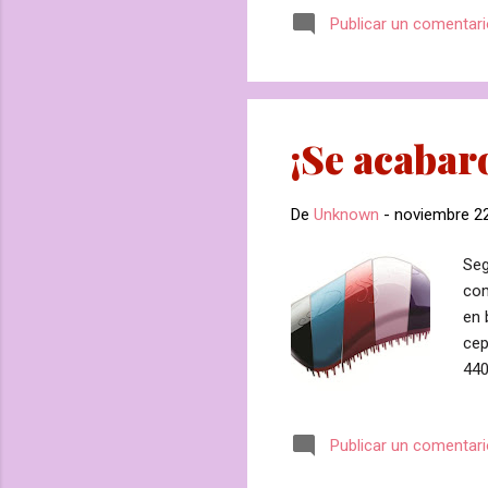
tiene forma 
Publicar un comentar
peso de 500 
Lo encontram
su alto conte
¡Se acabar
De
Unknown
-
noviembre 22
Seg
com
en 
cep
440
sin
tir
Publicar un comentar
dañ
des