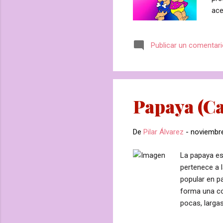
ace
tu 
más
Publicar un comentar
est
ase
ave
ya s
Papaya (Ca
De
Pilar Álvarez
-
noviembre
La papaya es
pertenece a 
popular en pa
forma una co
pocas, larga
son pequeñas,