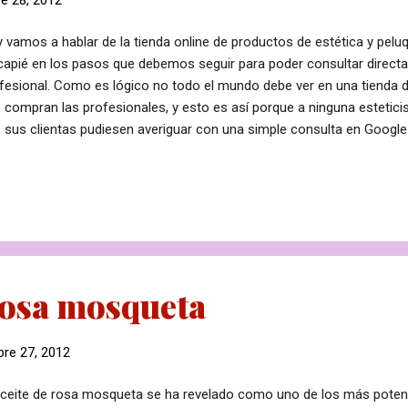
 vamos a hablar de la tienda online de productos de estética y peluq
capié en los pasos que debemos seguir para poder consultar direct
fesional. Como es lógico no todo el mundo debe ver en una tienda de
 compran las profesionales, y esto es así porque a ninguna esteticis
 sus clientas pudiesen averiguar con una simple consulta en Google 
pra. Desconfiad sobremanera de cualquier tienda, online o no, que o
fesional sin antes haberos solicitado una acreditación . Si no seguís 
omendación antes o después os encontraréis con alguna clienta vu
mo sitio y al mismo precio que vosotras lo hacéis, lo que desembo
a seguridad (y posiblemente una clienta perdida también). Es por es
ión, cuando entráis, aparecen los pr...
rosa mosqueta
re 27, 2012
aceite de rosa mosqueta se ha revelado como uno de los más poten