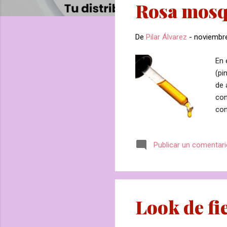
Rosa mosq
r
a
d
De
Pilar Álvarez
-
noviembre
a
s
En 
(pi
de 
con
con
men
man
Publicar un comentar
cli
pro
ha 
10 
Look de fi