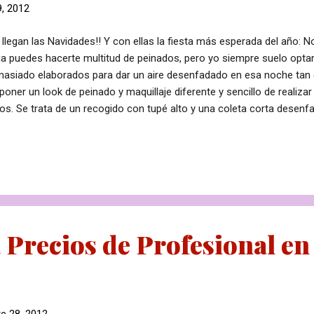
, 2012
a llegan las Navidades!! Y con ellas la fiesta más esperada del año: 
ja puedes hacerte multitud de peinados, pero yo siempre suelo opta
asiado elaborados para dar un aire desenfadado en esa noche tan e
poner un look de peinado y maquillaje diferente y sencillo de realiza
os. Se trata de un recogido con tupé alto y una coleta corta dese
 el peinado: Lava tu cabello y aplica un poco de espuma para marcar
o, importante que sea una espuma que no aporte residuos como la M
ular de Lisap. Para conseguir una mayor fijación de nuestro peinad
ural. Seca el cabello haciendo un brushing liso para pulirlo y que de
ara la sección superior del cabello, del flequillo, para atrás (incluyend
peine...
Precios de Profesional en
e 28, 2012