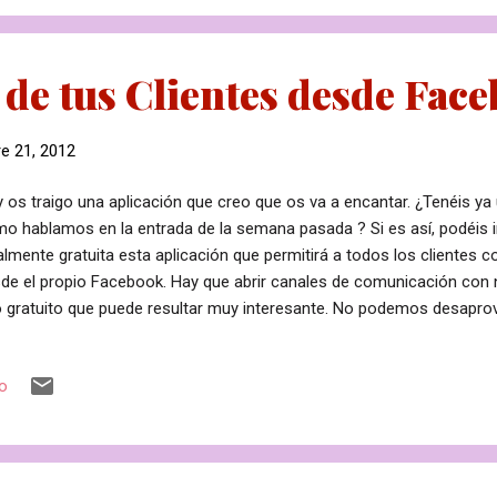
o dejas de perder tanto pelo con cada cepillado. Es mucho más del.
 de tus Clientes desde Fac
e 21, 2012
 os traigo una aplicación que creo que os va a encantar. ¿Tenéis y
o hablamos en la entrada de la semana pasada ? Si es así, podéis i
almente gratuita esta aplicación que permitirá a todos los clientes c
de el propio Facebook. Hay que abrir canales de comunicación con n
 gratuito que puede resultar muy interesante. No podemos desapro
a llevar clientes a nuestro centro. ¿Cómo funciona? El cliente entra 
e clic en el icono que pone "Reserva de Citas". El programa le pide 
io
ernos poner en contacto con él, le deja elegir entre los tratamient
stro centro y nos envía un correo a la dirección que hayamos especif
iciones de cita. Una vez recibamos el correo solo queda comprobar l
nda y confirmar la cita ...