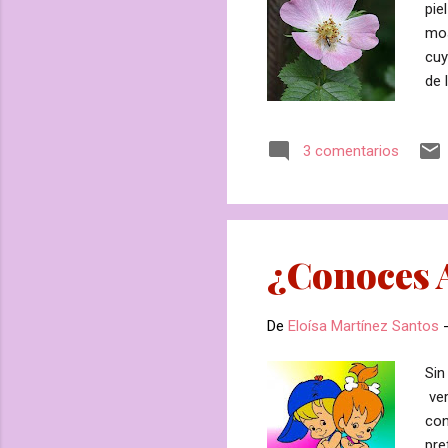
pie
mos
cuy
de 
des
pes
3 comentarios
pod
con
org
el 
¿Conoces A
De
Eloísa Martínez Santos
Sin
ver
con
pre