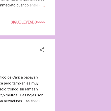
e inmediato cuando entre en
iene que esperar (nunca
aramelo, etc., Incluso, si
SIGUE LEYENDO>>>>
espera. Tendrás el éxito
es decir, si eres capaz de
s a proponer creyendo que
fico de Carica papaya y
rica pero también es muy
 solo tronco sin ramas y
 2,5 metros. Las hojas son
on nervaduras. Las flores
Los frutos de la papaya