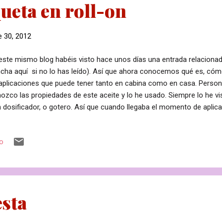
ueta en roll-on
 30, 2012
este mismo blog habéis visto hace unos días una entrada relaciona
ncha aquí si no lo has leído). Así que ahora conocemos qué es, cómo
aplicaciones que puede tener tanto en cabina como en casa. Perso
ozco las propiedades de este aceite y lo he usado. Siempre lo he v
 dosificador, o gotero. Así que cuando llegaba el momento de aplicar
os grande, por ejemplo el rostro, lo tenía fácil porque vertía unas g
o, pero si se trataba de algo más puntual, ya se complicaba un p
io
entas me han comentado que para trabajar por ejemplo una estría, o u
ducto y tiempo al tener que trasladar con cuidado el aceite hasta la
llamado la atención la nueva presentación de la firma Viasyni. Se tra
ml. para aplicación p...
esta