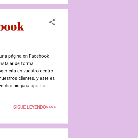
..
ebook
a una página en Facebook
nstalar de forma
oger cita en vuestro centro
uestros clientes, y este es
vechar ninguna oportunidad
en vuestra página de fans y
sus datos básicos para
SIGUE LEYENDO>>>>
os que ofrecemos en
icado para recibir las
a disponibilidad en nuestra