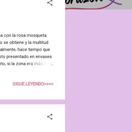
da con la rosa mosqueta
 se obtiene y la multitud
nalmente, hace tiempo que
isto presentado en envases
lo, si la zona era más o
otas en la palma de la
oco. Además, muchas
SIGUE LEYENDO>>>>
na cicatriz, desperdician
 zona indicada. Por eso me
ta de un envase roll-on de