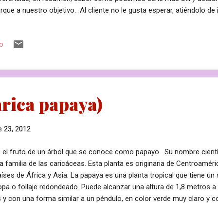
rque a nuestro objetivo. Al cliente no le gusta esperar, atiéndolo d
salón, haz que se sienta cómodo y dirígete a él por su nombre. Si t
 de diez minutos), procura agasajarlo con algún detalle como café, c
io
uviera dentro de tus posibilidades, acompáñalo durante el tiempo de 
gurado si consigues superar las expectativas favorables del cliente, 
riguar qué quiere realmente y lo consigues mejorar. No te adelante
...
rica papaya)
 23, 2012
 el fruto de un árbol que se conoce como papayo . Su nombre cientí
la familia de las caricáceas. Esta planta es originaria de Centroamé
íses de África y Asia. La papaya es una planta tropical que tiene un
pa o follaje redondeado. Puede alcanzar una altura de 1,8 metros a
s y con una forma similar a un péndulo, en color verde muy claro y c
 tiene 5 pétalos en color blanco y el estigma es de color amarillo. 