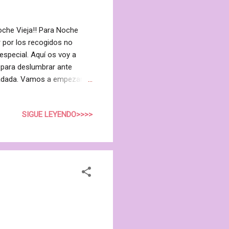
Noche Vieja!! Para Noche
r por los recogidos no
special. Aquí os voy a
r para deslumbrar ante
nfadada. Vamos a empezar
 repartiendola por todo el
ouse de keratina fijación
SIGUE LEYENDO>>>>
o pero con un aspecto
spués se maneje mejor.
o el flequillo) y cárdalo con