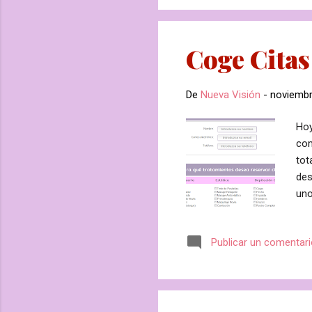
cóm
Coge Citas
De
Nueva Visión
-
noviembr
Hoy
com
tot
des
uno
par
hac
Publicar un comentar
pod
nue
pet
age