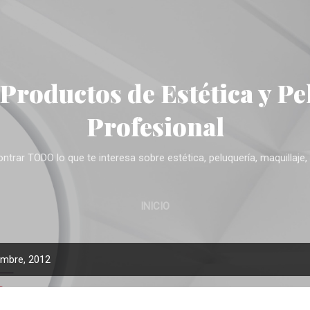
Ir al contenido principal
 Productos de Estética y Pe
Profesional
trar TODO lo que te interesa sobre estética, peluquería, maquillaje, 
INICIO
embre, 2012