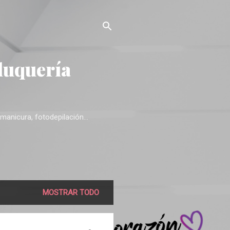
luquería
manicura, fotodepilación...
MOSTRAR TODO