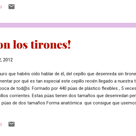
ovalada y con una textura suave, carnoso y tienen un tamaño import
io
gramos en promedio pero en algunos casos pueden llegar a pesar var
os en la formulación de multitud de cosméticos ¿por qué? Pues 
nido en v...
on los tirones!
, 2012
uro que habéis oído hablar de él, del cepillo que desenreda sin tiron
entar por qué es tan especial este cepillo recién llegado a nuestra t
boca de tod@s. Formado por 440 púas de plástico flexibles , 5 vece
illos corrientes. Estas púas tienen dos tamaños que desenredan per
 púas de dos tamaños Forma anatómica que consigue que usemos 
 hacer tanta presión como con los cepillos tradicionales desenredan
ones y sin partir el pelo ya que, si se ejerce una presión excesiva, su
io
an. Anatómico Ideal para todo tipo de cabellos: Grueso y abundante:
liza con más facilidad que los que estás acostumbrad@ a utilizar. F