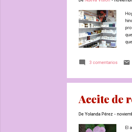
Hoy
hin
pro
que
que
com
pro
3 comentarios
rec
mis
tod
Vis
Aceite de 
De
Yolanda Pérez
-
noviemb
El 