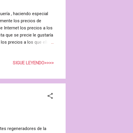
uería , haciendo especial
amente los precios de
 Internet los precios a los
ta que se precie le gustaría
los precios a los que ella
s facilite precios de
a rajatabla esta
SIGUE LEYENDO>>>>
estra que compra en el
ca en una venta perdida con
o que en la tienda de Nueva
tes regeneradores de la