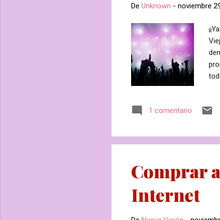
De
Unknown
-
noviembre 29
¡¡Y
Vie
dem
pro
tod
por
pel
1 comentario
reg
nat
Sep
un 
Comprar a 
Internet
De
Nueva Visión
-
noviembr