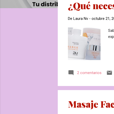
¿Qué neces
r
a
d
De
Laura Nv
-
octubre 21, 
a
s
Sab
exp
2 comentarios
Masaje Fac