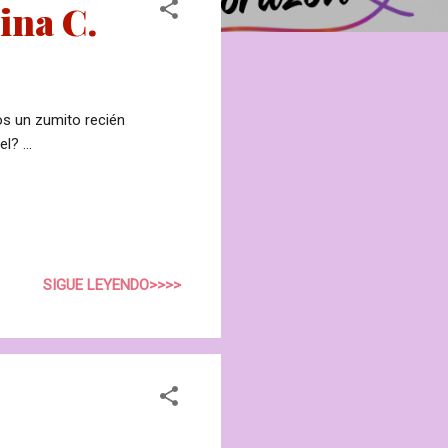
ina C.
ños un zumito recién
l? ...
SIGUE LEYENDO>>>>