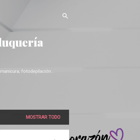
luquería
manicura, fotodepilación...
MOSTRAR TODO