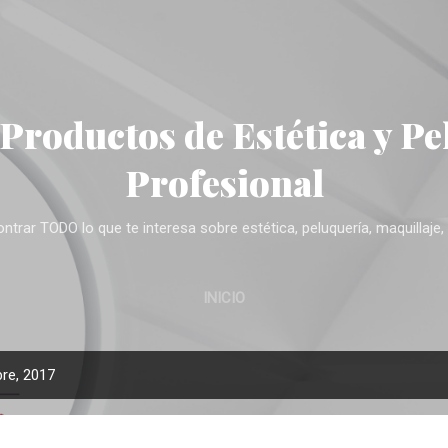
Ir al contenido principal
 Productos de Estética y Pe
Profesional
trar TODO lo que te interesa sobre estética, peluquería, maquillaje, 
INICIO
re, 2017