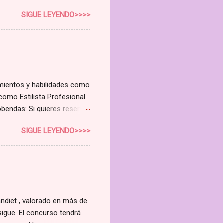
 curso de Higienista Facial
SIGUE LEYENDO>>>>
do la rentabilidad de tu
e no es solo un curso; es
nuevo nivel. Cubriremos todo
o Avanzado Aprende a
dulas sebáceas Alteraciones
imientos y habilidades como
como Estilista Profesional
bendas: Si quieres reservar

SIGUE LEYENDO>>>>
ndiet , valorado en más de
sigue. El concurso tendrá