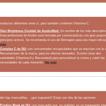
productos diferentes entre sí, pero también contienen Vitamina C.
Skin Brightness Cocktail de AnubisMed:
Un nombre de los más descriptiv
línea profesional de Anubis está formada por cosmecéuticos con gran propor
principios activos. Se recomienda el uso de Dermapen para una mayor efica
más
Complex C de DU:
son concentrados encapsulados que se mezclan con la 
Resveracream de la marca, para los efectos deseados. Existen otras dos
variedades (Vitamina A y Resveratrol) para personalizar la crema y cubrir las
necesidades de cada momento.
Ver más
ién hay mascarillas... ¡¡por supuesto!! Estas son dos de las opciones:
Prodigy Mask de DU:
una mascarilla que, en realidad, es un tratamiento int