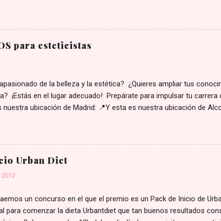
ersonalizadas para su tipo de piel y sus preocupaciones. Con nuestro
al , te convertirás en la experta que tus clientes necesitan, aumentan
 la fidelización de tu clientela. ¿Qué aprenderás en este curso? Est
completa para perfeccionar tus protocolos y elevar tu cabina a un 
S para esteticistas
ecesitas para ofrecer tratamientos de higiene premium: Diagnóstic
ar y tratar alteraciones comunes de la piel: Alteraciones de las glán
ratinización Estados de la piel según la edad Apar...
apasionado de la belleza y la estética? ¿Quieres ampliar tus conoc
ta? ¡Estás en el lugar adecuado! Prepárate para impulsar tu carrera 
 nuestra ubicación de Madrid: 📍Y esta es nuestra ubicación de Alco
a, tan solo tendrías que comunicarte con nosotros: 📞 915311923 
ion@nuevavision.es
cio Urban Diet
, 2012
aemos un concurso en el que el premio es un Pack de Inicio de Urba
al para comenzar la dieta Urbantdiet que tan buenos resultados con