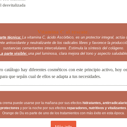
l desvitalizada
Vitamina C al rescate.
arte técnica:
La vitamina C, ácido Ascórbico, es un protector integral, actúa
nte antioxidante y neutralizante de los radicales libres y favorece la producci
sustancias cementantes intercelulares. Estimula la síntesis del colágeno.
La parte visible:
una piel luminosa, clara mejora del tono y aspecto saludable
ro catálogo hay diferentes cosméticos con este principio activo, hoy o
para que sepáis cual de ellos se adapta a tus necesidades.
a crema puede usarse por la mañana por sus efectos
hidratantes, antirradicalari
protectores
y por la noche por sus efectos
reparadores, nutritivos y vitalizantes
.
Orange de Du es parte de uno de los tratamientos con más éxito en esta época.