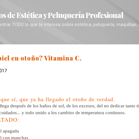
Ir al contenido principal
s de Estética y Peluquería Profesional
trar TODO lo que te interesa sobre estética, peluquería, maquillaje,
piel en otoño? Vitamina C.
2017
que sí, que ya ha llegado el otoño de verdad.
llega después de los baños de sol, de los excesos, del no dedicar tanto 
cuidados... y todo unido a los cambios de temperatura continuos.
LTADO:
el apagada
el con manchas