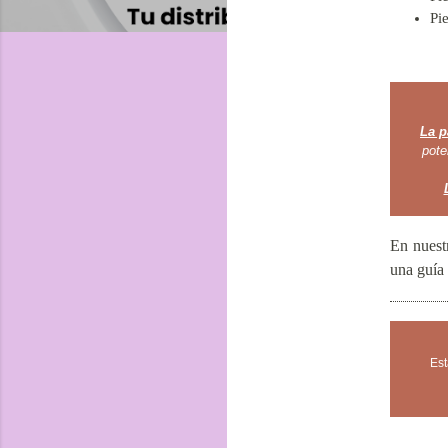
Pie
La p
pote
En nuest
una guía 
Est