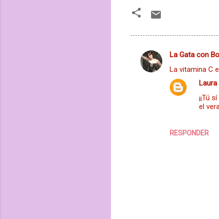
C
La Gata con B
o
La vitamina C es
m
Laura
e
¡¡Tú s
n
el ver
t
a
RESPONDER
r
i
o
s