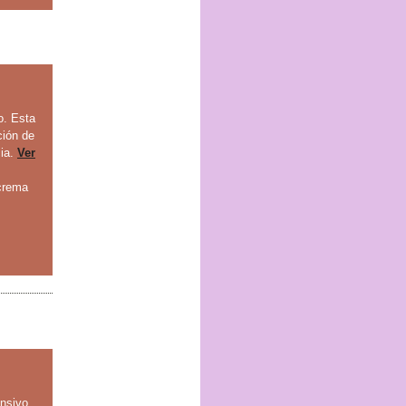
o. Esta
ción de
cia.
Ver
crema
ensivo