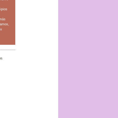
ipios
 más
tamos,
su
os