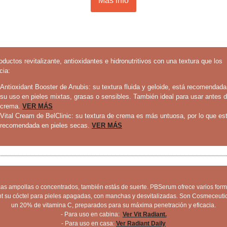
Más info
ductos revitalizante, antioxidantes e hidronutritivos con una textura que los
cia:
Antioxidant Booster de Anubis: su textura fluida y geloide, está recomendada
su uso en pieles mixtas, grasas o sensibles. También ideal para usar antes d
crema.
VER MÁS
Vital Cream de BelClinic: su textura de crema es más untuosa, por lo que es
recomendada en pieles secas.
VER MÁS
cas ampollas o concentrados, también estás de suerte. PBSerum ofrece varios form
t su cóctel para pieles apagadas, con manchas y desvitalizadas. Son Cosmeceuti
un 20% de vitamina C, preparados para su máxima penetración y eficacia.
- Para uso en cabina:
Ver Vit Radiant.
- Para uso en casa:
Ver Radiant Daily