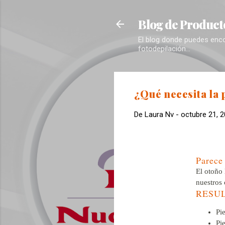
Blog de Producto
El blog donde puedes encon
fotodepilación...
¿Qué necesita la 
De
Laura Nv
-
octubre 21, 
Parece 
El otoño 
nuestros 
RESU
Pi
Pi