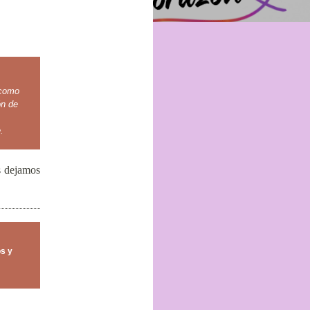
 como
ón de
.
s dejamos
os y