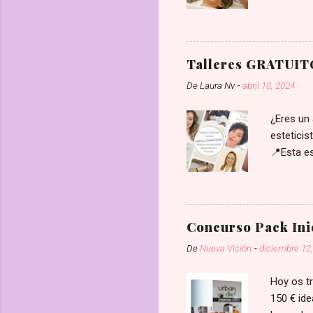
reales, p
a
Profesion
r
i
negocio y
o
una guía 
Talleres GRATUITO
lo que n
De
Laura Nv
-
abril 10, 2024
identific
de la que
¿Eres un 
esteticis
📍Esta es
una plaz
nuevavis
Concurso Pack Ini
De
Nueva Visión
-
diciembre 12
Hoy os tr
150 € ide