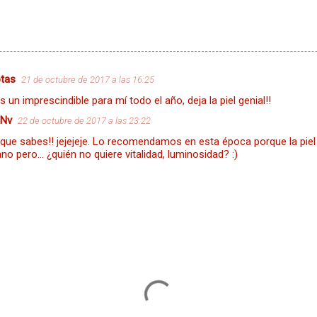
otas
21 de octubre de 2017 a las 16:25
 un imprescindible para mí todo el año, deja la piel genial!!
 Nv
22 de octubre de 2017 a las 23:22
í que sabes!! jejejeje. Lo recomendamos en esta época porque la pie
ano pero... ¿quién no quiere vitalidad, luminosidad? :)