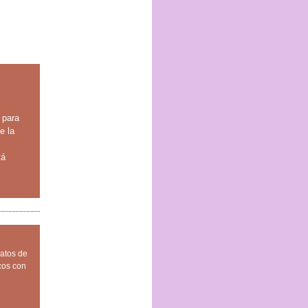
 para
e la
tá
atos de
cos con