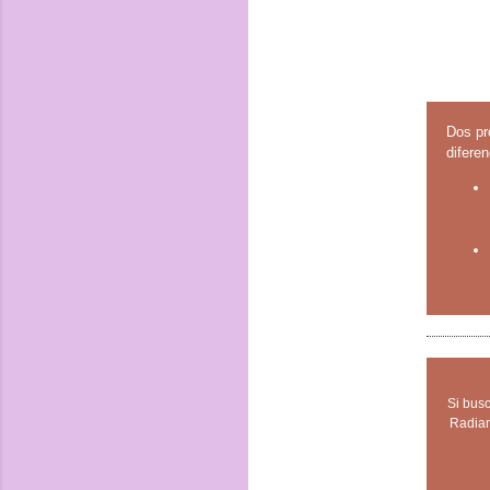
Dos pro
diferen
Si bus
Radian