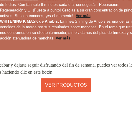
de 8 días. Con tan sólo 8 minutos cada día, conseguirás: Reparación.
Regeneración y … ¡Puesta a punto! Gracias a su gran concentración de princ
activos. Si no la conoces, ¡es el momento!:
Ver más
WHITENING K MASK de Anubis:
La línea Shining de Anubis es una de las
vendidas de la marca por sus resultados sobre manchas. En el tema que tra
nos centramos en su efecto iluminador, sin olvidarnos del plus de firmeza y 
acción atenuadora de manchas.
Ver más
cabar y dejarte seguir disfrutando del fin de semana, puedes ver todos l
 haciendo clic en este botón.
VER PRODUCTOS