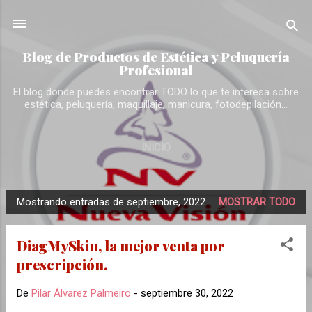
Ir al contenido principal
Blog de Productos de Estética y Peluquería
Profesional
El blog donde puedes encontrar TODO lo que te interesa sobre
estética, peluquería, maquillaje, manicura, fotodepilación...
INICIO
Mostrando entradas de septiembre, 2022
MOSTRAR TODO
E
n
DiagMySkin, la mejor venta por
t
prescripción.
r
a
De
Pilar Álvarez Palmeiro
-
septiembre 30, 2022
d