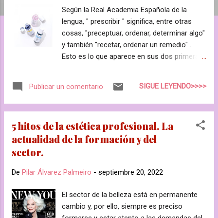
a
Según la Real Academia Española de la
s
lengua, " prescribir " significa, entre otras
cosas, "preceptuar, ordenar, determinar algo"
y también "recetar, ordenar un remedio" .
Esto es lo que aparece en sus dos primeras
entradas y nos da una idea de que, para
recomendar la aplicación de un "remedio"
SIGUE LEYENDO>>>>
Publicar un comentario
primero hay que saber qué es lo que hay que
"remediar". En el campo de la estética, esta
labor la desempeña el profesional de la
5 hitos de la estética profesional. La
belleza y se llama diagnóstico . De este
actualidad de la formación y del
primer paso, va a depender la efectividad de
sector.
lo que se recomiende y, por lo tanto, la
satisfacción del cliente, es decir, una buena
De
Pilar Álvarez Palmeiro
-
septiembre 20, 2022
venta del tratamiento (tanto en cabina como
en casa). Por eso, se llama venta por
El sector de la belleza está en permanente
prescripción. Para facilitar esta tarea,
cambio y, por ello, siempre es preciso
tenemos recientemente en España