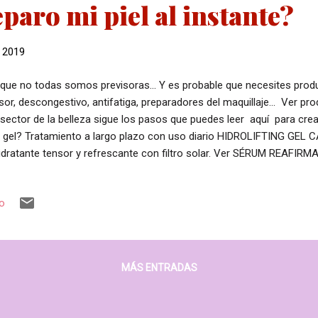
aro mi piel al instante?
, 2019
que no todas somos previsoras... Y es probable que necesites prod
sor, descongestivo, antifatiga, preparadores del maquillaje... Ver pr
 sector de la belleza sigue los pasos que puedes leer aquí para crea
 gel? Tratamiento a largo plazo con uso diario HIDROLIFTING GEL 
idratante tensor y refrescante con filtro solar. Ver SÉRUM REAFI
ural de efecto inmediato de tensión y tonificación. Ver POLLUTI
viza imperfecciones y arrugas con acción tensora. Ver SÉRUM RE
io
sor y poder antioxidante del extracto de uvas. Ver ¡Flash! Prepara la p
fecto y duradero. Elige ampolla, spray o gotero. 6 AMPOLLAS de Para
MÁS ENTRADAS