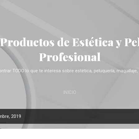
Ir al contenido principal
 Productos de Estética y Pe
Profesional
trar TODO lo que te interesa sobre estética, peluquería, maquillaje, 
INICIO
mbre, 2019