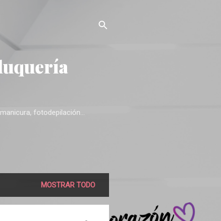
luquería
manicura, fotodepilación...
MOSTRAR TODO