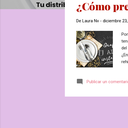
¿Cómo prep
r
a
d
De
Laura Nv
-
diciembre 23
a
s
Por
ten
del
¿En
reh
nat
Sua
Publicar un comentar
ten
per