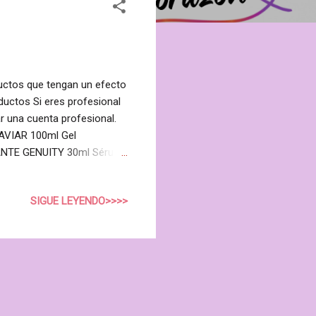
uctos que tengan un efecto
oductos Si eres profesional
r una cuenta profesional.
CAVIAR 100ml Gel
RMANTE GENUITY 30ml Sérum
ON CONCENTRATE 15ml
AFIRMANTE 50ml Efecto
SIGUE LEYENDO>>>>
iel para un maquillaje
íso de 1ml Ver ...