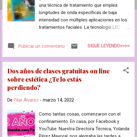
a
una técnica de tratamiento que emplea
s
longitudes de onda específicas de baja
intensidad con múltiples aplicaciones en los
tratamientos faciales. La tecnología LED
descubierta y utilizada por la NASA para
cicatrizar rápidamente las pequeñas heridas
SIGUE LEYENDO>>>>
Publicar un comentario
de los astronautas en el espacio, ha sido un
gran avance en el campo estético con fines
regeneradores. Dependiendo de la longitud
Dos años de clases gratuitas on line
de onda se pueden aplicar distintas luces
sobre estética ¿Te lo estás
con múltiples efectos sobre la piel. ¿QUE
perdiendo?
BENEFICIOS TIENE LA MÁSCARA LED? La
posibilidad de trabajar varios tratamientos
De
Pilar Álvarez
-
marzo 14, 2022
con un equipo manos libres y efectos
visibles con pocas sesiones. No es invasivo.
Como tantas cosas, comenzaron con el
Sin efectos secundarios. DESCRIPCIÓN Y
confinamiento. En casa, por Facebook y
EFECTOS La máscara LED emite un total de
YouTube. Nuestra Directora Técnica, Yolanda
7 longitudes de onda (desde 480nm hasta
Pérez Mayoral, nos alegraba las tardes a