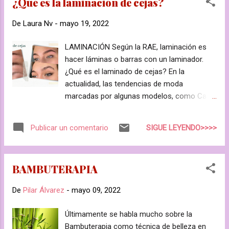
¿Qué es la laminación de cejas?
volumen a los músculos. Es una terapia no
invasiva que puede recibir cualquier persona
De
Laura Nv
-
mayo 19, 2022
sana. Con resultados visibles en muy pocas
sesiones . Y además... ¡Manos libres, el
LAMINACIÓN Según la RAE, laminación es
mejor colaborador con las técnicas
hacer láminas o barras con un laminador.
manuales!
¿Qué es el laminado de cejas? En la
actualidad, las tendencias de moda
marcadas por algunas modelos, como Cara
Delevigne o Lily Collins, presentan cejas muy
pobladas, delimitadas y sin movimiento .
SIGUE LEYENDO>>>>
Publicar un comentario
Estos efectos se pueden conseguir con
diferentes métodos: micropigmentación,
microblading y laminación . La diferencia
BAMBUTERAPIA
entre los sistemas es notable respecto a la
duración, ejecución y precio. El método
De
Pilar Álvarez
-
mayo 09, 2022
más rápido y económico para conseguir
estos efectos es la laminación. ¿A quien va
Últimamente se habla mucho sobre la
dirigido el servicio de laminación de cejas?
Bambuterapia como técnica de belleza en