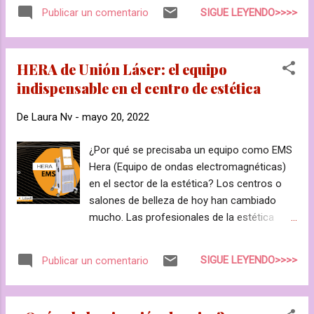
maderoterapia facial . Si quieres conocer
proponemos cinco consejos para obtener el
SIGUE LEYENDO>>>>
Publicar un comentario
más esta técnica, continúa leyendo porque
máximo rendimiento a tus cursos on line
vamos a intentar despejar todas tus dudas.
este verano. ✔ Ve pensando lo que quieres
Este tratamiento se empieza a desarrollar en
hacer an...
HERA de Unión Láser: el equipo
oriente hace miles de años y se utilizaba
indispensable en el centro de estética
como una técnica terapéutica para aliviar los
dolores musculares y articulares. Sin
De
Laura Nv
-
mayo 20, 2022
embargo, debido al peso de los elementos
de madera con los que se trabajaba,
¿Por qué se precisaba un equipo como EMS
especialmente en corporal, fueron
Hera (Equipo de ondas electromagnéticas)
cayendo en
en el sector de la estética? Los centros o
desuso. Es en Colombia donde se recupera
salones de belleza de hoy han cambiado
su esencia, pero no la forma de trabajo. Los
mucho. Las profesionales de la estética
elemen...
cada vez están más preparadas y necesitan
conseguir resultados en los tratamientos.
SIGUE LEYENDO>>>>
Publicar un comentario
Hera de Union Láser llega para remodelar el
cuerpo, reducir tejido adiposo localizado
(resistivo a las dietas), reafirmar la piel y dar