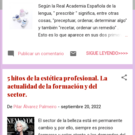
a
Según la Real Academia Española de la
s
lengua, " prescribir " significa, entre otras
cosas, "preceptuar, ordenar, determinar algo"
y también "recetar, ordenar un remedio" .
Esto es lo que aparece en sus dos primeras
entradas y nos da una idea de que, para
recomendar la aplicación de un "remedio"
SIGUE LEYENDO>>>>
Publicar un comentario
primero hay que saber qué es lo que hay que
"remediar". En el campo de la estética, esta
labor la desempeña el profesional de la
5 hitos de la estética profesional. La
belleza y se llama diagnóstico . De este
actualidad de la formación y del
primer paso, va a depender la efectividad de
sector.
lo que se recomiende y, por lo tanto, la
satisfacción del cliente, es decir, una buena
De
Pilar Álvarez Palmeiro
-
septiembre 20, 2022
venta del tratamiento (tanto en cabina como
en casa). Por eso, se llama venta por
El sector de la belleza está en permanente
prescripción. Para facilitar esta tarea,
cambio y, por ello, siempre es preciso
tenemos recientemente en España