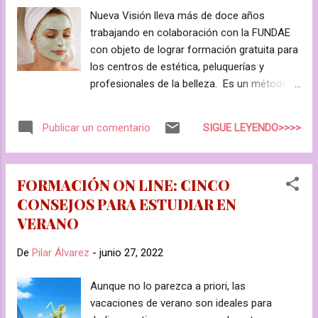
Nueva Visión lleva más de doce años
trabajando en colaboración con la FUNDAE
con objeto de lograr formación gratuita para
los centros de estética, peluquerías y
profesionales de la belleza. Es un método
muy sencillo diseñado para empresas y
autónomos con empleados que quieren
SIGUE LEYENDO>>>>
Publicar un comentario
ofrecer las últimas técnicas a sus clientes o
introducir servicios nuevos. Invertir en
formación siempre revierte en el propio
FORMACIÓN ON LINE: CINCO
bolsillo puesto que la calidad se premia.
CONSEJOS PARA ESTUDIAR EN
Generar ilusión y aportar nuevos resultados
VERANO
es una necesidad constante en esta
profesión y los usuarios nunca dejan de
De
Pilar Álvarez
-
junio 27, 2022
agradecerlo. Por ello, te presentamos una
lista de formaciones que puedes
Aunque no lo parezca a priori, las
subvencionar entre un 60% y un 100% de su
vacaciones de verano son ideales para
importe. Infórmate y te asesoraremos de