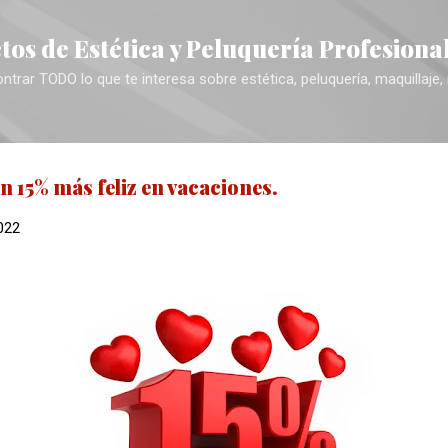
Ir al contenido principal
tos de Estética y Peluquería Profesiona
trar TODO lo que te interesa sobre estética, peluquería, maquillaje,
n 15% más feliz en vacaciones.
2022