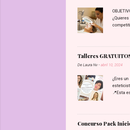
OBJETIVO:
¿Quieres 
competiti
reales, p
Profesion
negocio y
una guía 
Talleres GRATUITOS 
lo que n
De
Laura Nv
-
abril 10, 2024
identific
de la que
¿Eres un 
esteticis
📍Esta es
una plaz
nuevavis
Concurso Pack Inici