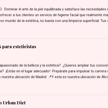
 Dominar el arte de la piel equilibrada y satisface las necesidades 
ofrecer a tus clientes un servicio de higiene facial que realmente ma
vo mundo de la estética, no basta con una limpieza superficial. Tus
ersonalizadas para su tipo de piel y sus preocupaciones. Con nuestro
al , te convertirás en la experta que tus clientes necesitan, aumentan
 la fidelización de tu clientela. ¿Qué aprenderás en este curso? Est
completa para perfeccionar tus protocolos y elevar tu cabina a un 
para esteticistas
ecesitas para ofrecer tratamientos de higiene premium: Diagnóstic
ar y tratar alteraciones comunes de la piel: Alteraciones de las glán
ratinización Estados de la piel según la edad Apar...
apasionado de la belleza y la estética? ¿Quieres ampliar tus conoc
ta? ¡Estás en el lugar adecuado! Prepárate para impulsar tu carrera 
 nuestra ubicación de Madrid: 📍Y esta es nuestra ubicación de Alco
a, tan solo tendrías que comunicarte con nosotros: 📞 915311923 
ion@nuevavision.es
o Urban Diet