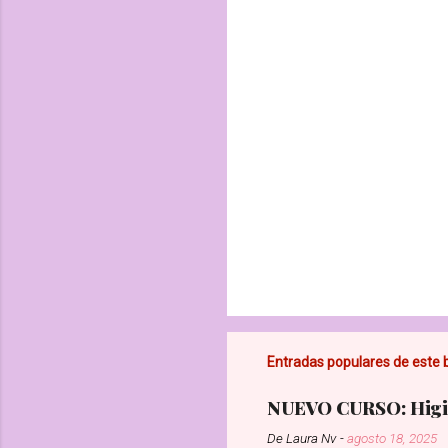
a
r
i
o
s
Entradas populares de este 
NUEVO CURSO: Higie
De
Laura Nv
-
agosto 18, 2025