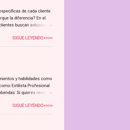
específicas de cada cliente.
rque la diferencia? En el
 clientes buscan soluciones
 curso de Higienista Facial
SIGUE LEYENDO>>>>
do la rentabilidad de tu
e no es solo un curso; es
nuevo nivel. Cubriremos todo
o Avanzado Aprende a
dulas sebáceas Alteraciones
imientos y habilidades como
como Estilista Profesional
bendas: Si quieres reservar

SIGUE LEYENDO>>>>