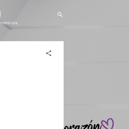
l
 manicura,