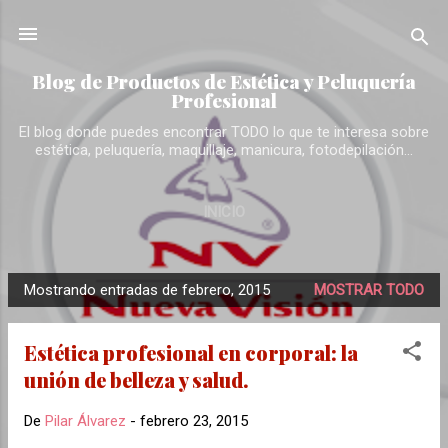
Ir al contenido principal
Blog de Productos de Estética y Peluquería
Profesional
El blog donde puedes encontrar TODO lo que te interesa sobre
estética, peluquería, maquillaje, manicura, fotodepilación...
INICIO
Mostrando entradas de febrero, 2015
MOSTRAR TODO
E
n
Estética profesional en corporal: la
t
unión de belleza y salud.
r
a
De
Pilar Álvarez
-
febrero 23, 2015
d