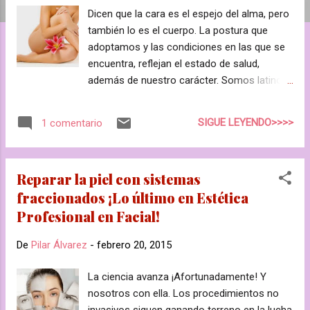
a
Dicen que la cara es el espejo del alma, pero
s
también lo es el cuerpo. La postura que
adoptamos y las condiciones en las que se
encuentra, reflejan el estado de salud,
además de nuestro carácter. Somos latinos
y vivimos en un país que permite salir a la
calle y mostrarnos y relacionarnos, así que
SIGUE LEYENDO>>>>
1 comentario
nos gusta cuidarnos. Uno de los cursos que
más nos solicitan es el de Estética
Profesional en Corporal y más ahora que
Reparar la piel con sistemas
vamos hacia la temporada primavera-verano
fraccionados ¡Lo último en Estética
y nos empezamos a "quitar capas". Pero ¿de
Profesional en Facial!
que consta un curso de Estética Profesional
en Corporal? Vamos a verlo: *Masaje . El
De
Pilar Álvarez
-
febrero 20, 2015
masaje es tan antiguo como el mundo.
Antes de la aparición del ser humano,
La ciencia avanza ¡Afortunadamente! Y
probablemente si consideramos el masaje
nosotros con ella. Los procedimientos no
como fricción y frotación, los animales que