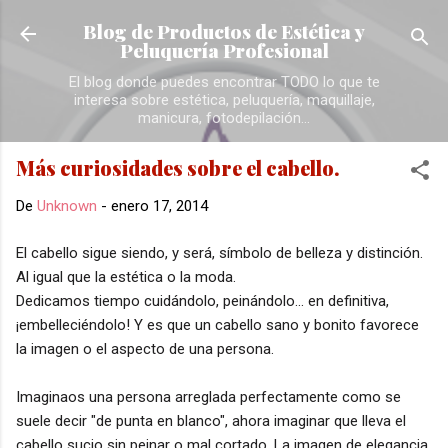
Ir al contenido principal
Blog de Productos de Estética y
Peluquería Profesional
El blog donde puedes encontrar TODO lo que te
interesa sobre estética, peluquería, maquillaje,
manicura, fotodepilación...
Más curiosidades sobre el cabello.
De
Unknown
-
enero 17, 2014
El cabello sigue siendo, y será, símbolo de belleza y distinción.
Al igual que la estética o la moda.
Dedicamos tiempo cuidándolo, peinándolo... en definitiva,
¡embelleciéndolo! Y es que un cabello sano y bonito favorece
la imagen o el aspecto de una persona.
Imaginaos una persona arreglada perfectamente como se
suele decir "de punta en blanco", ahora imaginar que lleva el
cabello sucio sin peinar o mal cortado. La imagen de elegancia