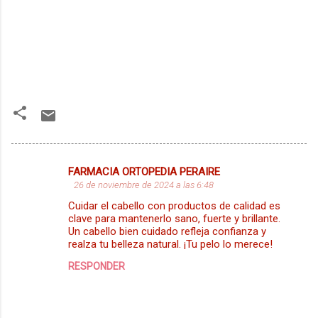
FARMACIA ORTOPEDIA PERAIRE
C
26 de noviembre de 2024 a las 6:48
o
Cuidar el cabello con productos de calidad es
m
clave para mantenerlo sano, fuerte y brillante.
Un cabello bien cuidado refleja confianza y
e
realza tu belleza natural. ¡Tu pelo lo merece!
n
RESPONDER
t
a