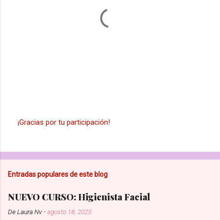
r
i
o
s
¡Gracias por tu participación!
P
u
b
l
i
Entradas populares de este blog
c
a
r
NUEVO CURSO: Higienista Facial
u
n
De
Laura Nv
-
agosto 18, 2025