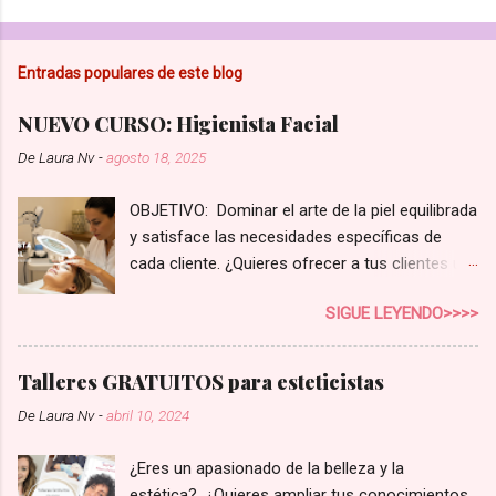
b
l
i
Entradas populares de este blog
c
a
r
NUEVO CURSO: Higienista Facial
u
n
De
Laura Nv
-
agosto 18, 2025
c
o
OBJETIVO: Dominar el arte de la piel equilibrada
m
e
y satisface las necesidades específicas de
n
cada cliente. ¿Quieres ofrecer a tus clientes un
t
servicio de higiene facial que realmente marque
a
SIGUE LEYENDO>>>>
r
la diferencia? En el competitivo mundo de la
i
estética, no basta con una limpieza superficial.
o
Tus clientes buscan soluciones reales,
Talleres GRATUITOS para esteticistas
personalizadas para su tipo de piel y sus
De
Laura Nv
-
abril 10, 2024
preocupaciones. Con nuestro curso de
Higienista Facial Profesional , te convertirás en
¿Eres un apasionado de la belleza y la
la experta que tus clientes necesitan,
estética? ¿Quieres ampliar tus conocimientos