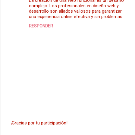
La creación de una web funcional es un desafío
o
complejo. Los profesionales en diseño web y
m
desarrollo son aliados valiosos para garantizar
una experiencia online efectiva y sin problemas.
e
RESPONDER
n
t
a
r
i
o
s
¡Gracias por tu participación!
P
u