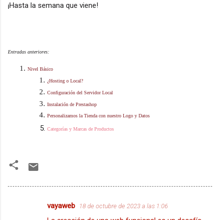
¡Hasta la semana que viene!
Entradas anteriores:
Nivel Básico
¿Hosting o Local?
Configuración del Servidor Local
Instalación de Prestashop
Personalizamos la Tienda con nuestro Logo y Datos
Categorías y Marcas de Productos
vayaweb
18 de octubre de 2023 a las 1:06
C