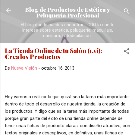
Ir al contenido principal
Blog de Productos de Estética y
Peluquería Profesional
El blog donde puedes encontrar TODO lo que te
interesa sobre estética, peluquería, maquillaje,
manicura, fotodepilación...
La Tienda Online de tu Salón (1.vi):
Crea los Productos
De
Nueva Visión
-
octubre 16, 2013
Hoy vamos a realizar la que quizá sea la tarea más importante
dentro de todo el desarrollo de nuestra tienda: la creación de
los productos. Y digo que es la tarea más importante de todas
porque gran parte del éxito de una tienda online depende de
tener unas fichas de producto claras, con diseño atractivo, con
textos originales y descriptivos, en definitiva, unas fichas de