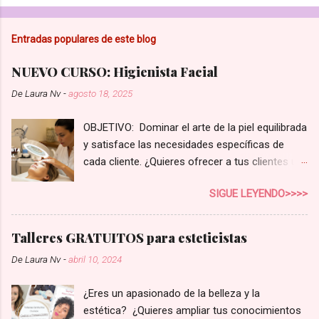
Entradas populares de este blog
NUEVO CURSO: Higienista Facial
De
Laura Nv
-
agosto 18, 2025
OBJETIVO: Dominar el arte de la piel equilibrada
y satisface las necesidades específicas de
cada cliente. ¿Quieres ofrecer a tus clientes un
servicio de higiene facial que realmente marque
SIGUE LEYENDO>>>>
la diferencia? En el competitivo mundo de la
estética, no basta con una limpieza superficial.
Tus clientes buscan soluciones reales,
Talleres GRATUITOS para esteticistas
personalizadas para su tipo de piel y sus
De
Laura Nv
-
abril 10, 2024
preocupaciones. Con nuestro curso de
Higienista Facial Profesional , te convertirás en
¿Eres un apasionado de la belleza y la
la experta que tus clientes necesitan,
estética? ¿Quieres ampliar tus conocimientos
aumentando la rentabilidad de tu negocio y la