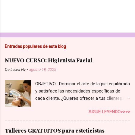
Entradas populares de este blog
NUEVO CURSO: Higienista Facial
De
Laura Nv
-
agosto 18, 2025
OBJETIVO: Dominar el arte de la piel equilibrada
y satisface las necesidades específicas de
cada cliente. ¿Quieres ofrecer a tus clientes un
servicio de higiene facial que realmente marque
SIGUE LEYENDO>>>>
la diferencia? En el competitivo mundo de la
estética, no basta con una limpieza superficial.
Tus clientes buscan soluciones reales,
Talleres GRATUITOS para esteticistas
personalizadas para su tipo de piel y sus