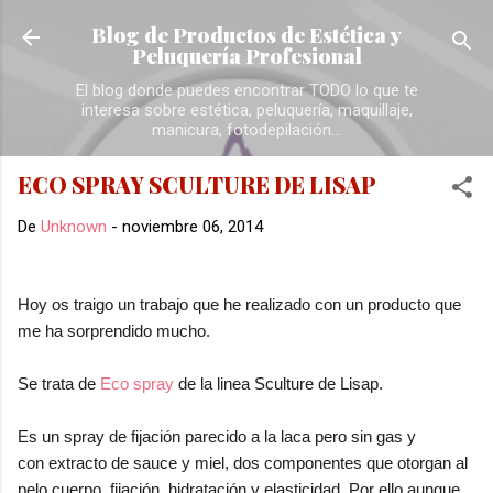
Ir al contenido principal
Blog de Productos de Estética y
Peluquería Profesional
El blog donde puedes encontrar TODO lo que te
interesa sobre estética, peluquería, maquillaje,
manicura, fotodepilación...
ECO SPRAY SCULTURE DE LISAP
De
Unknown
-
noviembre 06, 2014
Hoy os traigo un trabajo que he realizado con un producto que
me ha sorprendido mucho.
Se trata de
Eco spray
de la linea Sculture de Lisap.
Es un spray de fijación parecido a la laca pero sin gas y
con extracto de sauce y miel, dos componentes que otorgan al
pelo cuerpo, fijación, hidratación y elasticidad. Por ello aunque