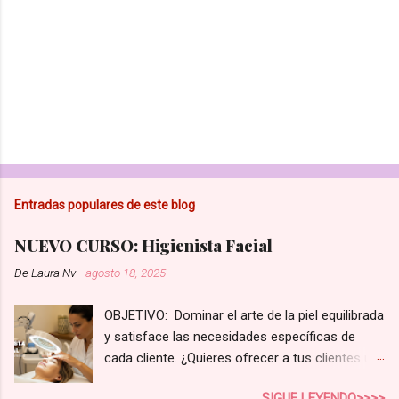
s
Entradas populares de este blog
NUEVO CURSO: Higienista Facial
De
Laura Nv
-
agosto 18, 2025
OBJETIVO: Dominar el arte de la piel equilibrada
y satisface las necesidades específicas de
cada cliente. ¿Quieres ofrecer a tus clientes un
servicio de higiene facial que realmente marque
SIGUE LEYENDO>>>>