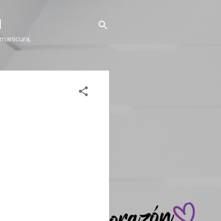
l
 manicura,