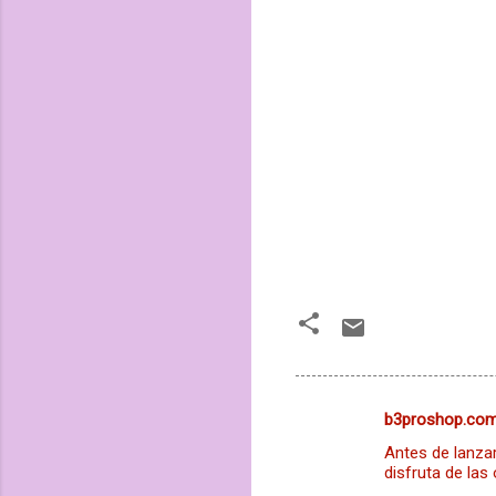
b3proshop.co
C
Antes de lanzar
o
disfruta de las 
m