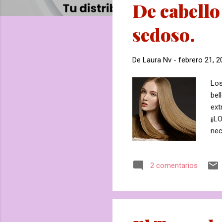
De cabello
r
a
sedoso.
d
a
s
De
Laura Nv
-
febrero 21, 2
Los
bel
ext
¡¡L
nec
dev
TO
2 comentarios
hid
MÁS
reg
ILU