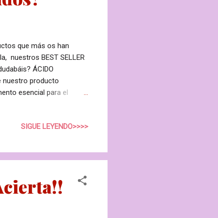
uctos que más os han
ella, nuestros BEST SELLER
 dudabáis? ÁCIDO
 nuestro producto
mento esencial para el
e gel, con sólo Silicio,
os principios activos que
SIGUE LEYENDO>>>>
de grasa localizada en
ect Body Lipout CV PRIMARY
ta. Así se presenta este
Acierta!!