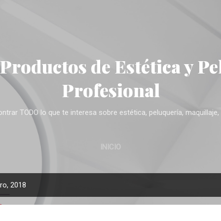
Ir al contenido principal
 Productos de Estética y Pe
Profesional
trar TODO lo que te interesa sobre estética, peluquería, maquillaje, 
INICIO
ro, 2018