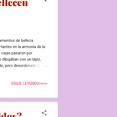
ellecen
tamientos de belleza
tantes en la armonía de la
s cejas pasaron por
e dibujaban con un lápiz,
do, pero desordenado y, en
 función de las
 la barrera natural para
SIGUE LEYENDO>>>>
ofundidad y refuerzan la
la actualidad existen
e los 5 tratamientos Top
idos?