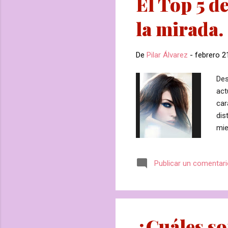
El Top 5 d
la mirada.
De
Pilar Álvarez
-
febrero 2
Des
act
car
dis
mie
la 
car
Publicar un comentar
imp
mir
sis
que
¿Cuáles so