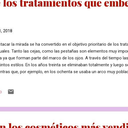
e los tratamientos que emb
1, 2018
tacar la mirada se ha convertido en el objetivo prioritario de los tra
uales. Tanto las cejas, como las pestañas son elementos muy impor
a ya que forman parte del marco de los ojos. A través del tiempo la
tintos estilos. En los años treinta se eliminaban totalmente y luego s
ntras que, por ejemplo, en los ochenta se usaba un arco muy pobla
actualidad se prefiere la naturalidad. Prácticamente son a medida, en
acterísticas y los rasgos de cada persona. Las pestañas no sólo son
io
edir el paso de polvo a la zona ocular y la luz solar sino que dan pr
ada. Siempre se ha potenciado su aspecto con el maquillaje, pero en 
temas más permanentes y sofisticados. Vamos a hacer un repaso d
 embellecen la mirada. Top 5.- Liftin...
n los cosméticos más vend