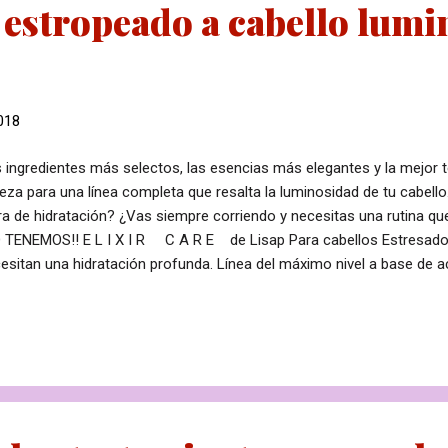
 estropeado a cabello lumi
018
 ingredientes más selectos, las esencias más elegantes y la mejor te
leza para una línea completa que resalta la luminosidad de tu cabello
ra de hidratación? ¿Vas siempre corriendo y necesitas una rutina que
O TENEMOS!! E L I X I R C A R E de Lisap Para cabellos Estresad
esitan una hidratación profunda. Línea del máximo nivel a base de a
uelve a este tipo de cabellos nutrición, brillo y protección del col
P|CARE REPAIR® ELIXIR CARE CHAMPÚ ILUMINANTE Champú para c
ratados y llenos de luz TRATAMIENTO ILUMINANTE TOP|CARE REPA
CARA ILUMINANTE Máscara con acción reestructuradora para una f
enerada desde su interior ACABADO ILUMINANTE TOP|CARE REPAI
MINANTE Aceite hidratante para cabe...