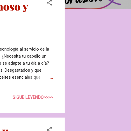
noso y
cnología al servicio de la
. ¿Necesita tu cabello un
 se adapte a tu día a día?
os, Desgastados y que
ceites esenciales que
or. CHAMPÚ ILUMINANTE
abellos sedosos,
SIGUE LEYENDO>>>>
IR® ELIXIR CARE
ibra corregida y
R® ELIXIR CARE ACEITE