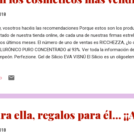
018
, vosotros hacéis las recomendaciones Porque estos son los prod
tado de nuestra tienda online, de cada una de nuestras firmas estr
los últimos meses. El número de uno de ventas es RICCHEZZA, ¿lo
LURÓNICO PURO CONCENTRADO al 93%. Ver toda la información de
peón. Perfezione. Gel de Silicio EVA VISNÚ El Silicio es un oligoele
anismo, contribuye a la arquitectura de la piel. Por eso el éxito de est
aba asegurado. Ver en tienda » Reductor Total EVA VISNÚ Contiene l
io
 resultados han obtenido en la lucha contra la celulitis y el exceso 
omen, muslos, glúteos, cintura y brazos. Ver este producto » Perf
ENCE Posiblemente el mejor cosmético natural para esculpir la silue
t...
a ella, regalos para él... ¡¡
018