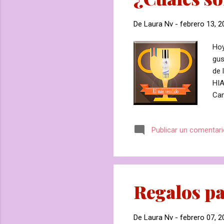
De
Laura Nv
-
febrero 13, 2
Hoy
gus
de 
HIA
Cam
org
est
Publicar un comentar
más
abd
ESS
acei
Regalos par
De
Laura Nv
-
febrero 07, 2