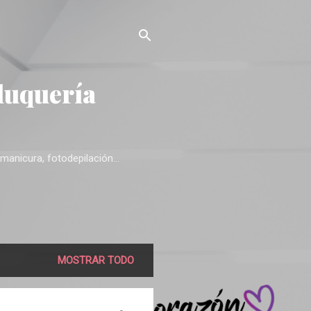
luquería
manicura, fotodepilación...
MOSTRAR TODO