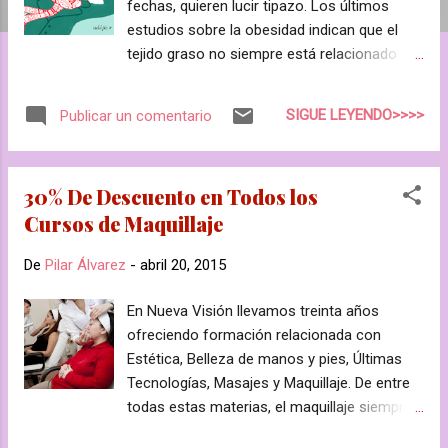
fechas, quieren lucir tipazo. Los últimos
a
estudios sobre la obesidad indican que el
s
tejido graso no siempre está relacionado
con periodos de consumo alimentario
excesivo y ejercicio insuficiente. El tejido
SIGUE LEYENDO>>>>
Publicar un comentario
adiposo se puede diferenciar por morfología
y funcionalmente en dos grupos: tejido
adiposo blanco y tejido adiposo marrón.
30% De Descuento en Todos los
¿Cuál es el responsable de esos
Cursos de Maquillaje
centímetros de más? El tejido adiposo
blanco es el responsable, se considera
De
Pilar Álvarez
-
abril 20, 2015
como el tejido hiperplásico e hipertrófico del
lipocito (gran número de células y células
En Nueva Visión llevamos treinta años
muy grandes, respectivamente) situado en la
ofreciendo formación relacionada con
capa más profunda de la piel. Esta se
Estética, Belleza de manos y pies, Últimas
considera como despensa donde la energía
Tecnologías, Masajes y Maquillaje. De entre
se acumula en forma de triglicéridos.
todas estas materias, el maquillaje siempre
Estudios recientes indican que el TAB es un
ofrece la fascinación de convertirnos en
órgano endocrino que secreta numerosas