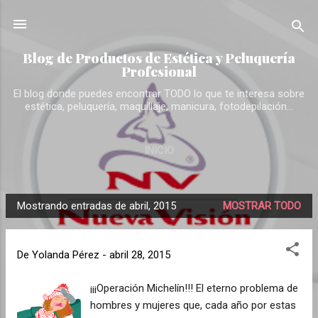
Ir al contenido principal
Blog de Productos de Estética y Peluquería
Profesional
El blog donde puedes encontrar TODO lo que te interesa sobre
estética, peluquería, maquillaje, manicura, fotodepilación...
INICIO
Mostrando entradas de abril, 2015
MOSTRAR TODO
E
n
t
De
Yolanda Pérez
-
abril 28, 2015
r
a
¡¡¡Operación Michelín!!! El eterno problema de
hombres y mujeres que, cada año por estas
d