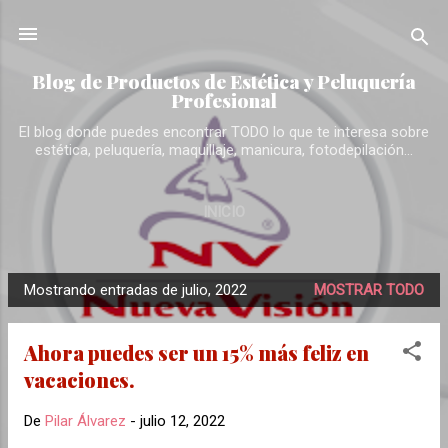
Ir al contenido principal
Blog de Productos de Estética y Peluquería
Profesional
El blog donde puedes encontrar TODO lo que te interesa sobre
estética, peluquería, maquillaje, manicura, fotodepilación...
INICIO
Mostrando entradas de julio, 2022
MOSTRAR TODO
E
n
Ahora puedes ser un 15% más feliz en
t
vacaciones.
r
a
De
Pilar Álvarez
-
julio 12, 2022
d