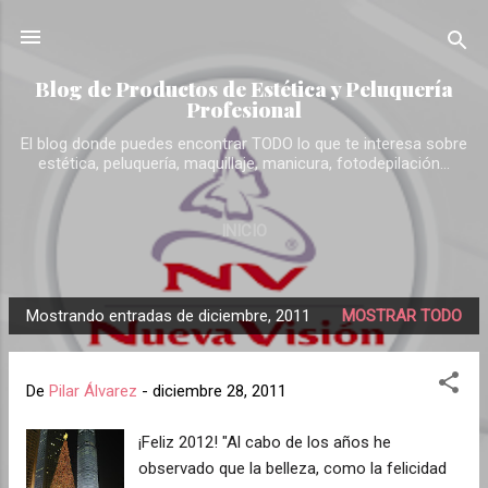
Ir al contenido principal
Blog de Productos de Estética y Peluquería
Profesional
El blog donde puedes encontrar TODO lo que te interesa sobre
estética, peluquería, maquillaje, manicura, fotodepilación...
INICIO
Mostrando entradas de diciembre, 2011
MOSTRAR TODO
E
n
t
De
Pilar Álvarez
-
diciembre 28, 2011
r
a
¡Feliz 2012! "Al cabo de los años he
observado que la belleza, como la felicidad
d