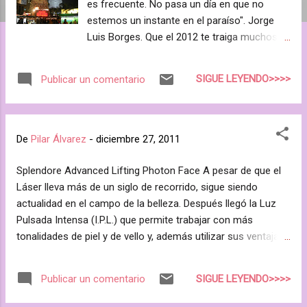
es frecuente. No pasa un día en que no
a
estemos un instante en el paraíso". Jorge
s
Luis Borges. Que el 2012 te traiga muchos
instantes de belleza y felicidad. Que
permanezcas casi 365 días en el paraíso. Si
SIGUE LEYENDO>>>>
Publicar un comentario
puedes 366, que es bisiesto. ¡Feliz Año
Nuevo!
De
Pilar Álvarez
-
diciembre 27, 2011
Splendore Advanced Lifting Photon Face A pesar de que el
Láser lleva más de un siglo de recorrido, sigue siendo
actualidad en el campo de la belleza. Después llegó la Luz
Pulsada Intensa (I.P.L.) que permite trabajar con más
tonalidades de piel y de vello y, además utilizar sus ventajas
como rejuvenecedor amén de contra manchas y acné.
Revolviendo entre mis archivos y documentos he
SIGUE LEYENDO>>>>
Publicar un comentario
encontrado este enlace con un protocolo muy sencillo y de
grandes resultados. Éste es el enlace. Se trata de la firma