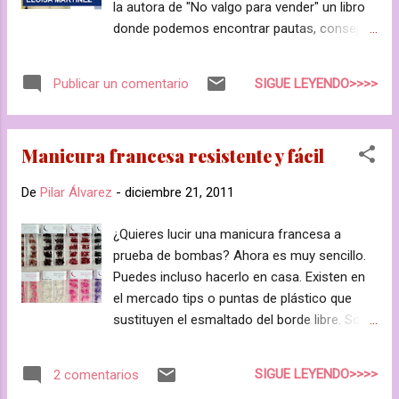
la autora de "No valgo para vender" un libro
donde podemos encontrar pautas, consejos
y sobre todo su experiencia en el campo de
la venta. El siguiente texto es suyo. Espero
SIGUE LEYENDO>>>>
Publicar un comentario
que os ayude a mejorar en vuestros puestos
de trabajo y conseguir superaros en el 2012.
Si os gusta tanto como a mí también podéis
Manicura francesa resistente y fácil
seguirla en su página web
www.eloisamartinez.com o en
De
Pilar Álvarez
-
diciembre 21, 2011
facebook.com/NoValgoParaVender "Los
cambios que se producen en nuestro
¿Quieres lucir una manicura francesa a
comportamiento según avanzamos en
prueba de bombas? Ahora es muy sencillo.
aptitudes siempre me han interesado, creo
Puedes incluso hacerlo en casa. Existen en
que forman nuestro carácter, lo que somos
el mercado tips o puntas de plástico que
y sobre todo, lo que queremos ser y
sustituyen el esmaltado del borde libre. Son
conseguir. Los he dividido en cuatro fases,
fáciles de aplicar y no se descascarillan ni
las que he sido capaz de constatar y, aunque
pierden tono. Además los encuentras en
ya hablo de ellas en mi libro "No valgo para
SIGUE LEYENDO>>>>
2 comentarios
muchos colores: lila, negro, rojo, rosa,
vender", hoy me gustaría que juntos las