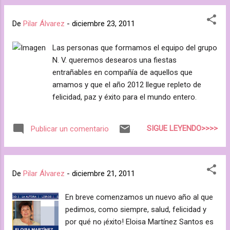
Eva Visnú y de la línea facial Splendore combinadas con la
luz pulsada. Seguro que os resulta interesante para brillar
De
Pilar Álvarez
-
diciembre 23, 2011
con luz propia estas fiestas y, ¿por qué no? para repara los
estragos de estas fiestas.
Las personas que formamos el equipo del grupo
http://www.evavisnu.com/escaparate/verpagina.cgi?
N. V. queremos desearos una fiestas
idpagina=20632654
entrañables en compañía de aquellos que
amamos y que el año 2012 llegue repleto de
felicidad, paz y éxito para el mundo entero.
SIGUE LEYENDO>>>>
Publicar un comentario
De
Pilar Álvarez
-
diciembre 21, 2011
En breve comenzamos un nuevo año al que
pedimos, como siempre, salud, felicidad y
por qué no ¡éxito! Eloisa Martínez Santos es