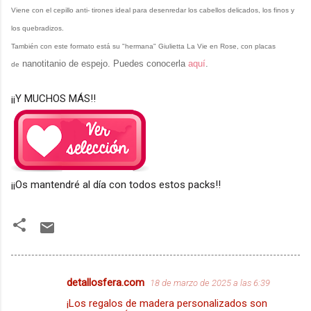
Viene con el cepillo anti- tirones ideal para desenredar los cabellos delicados, los finos y
los quebradizos.
También con este formato está su "hermana" Giulietta La Vie en Rose, con placas
nanotitanio de espejo. Puedes conocerla
aquí
.
de
¡¡Y MUCHOS MÁS!!
¡¡Os mantendré al día con todos estos packs!!
detallosfera.com
18 de marzo de 2025 a las 6:39
C
¡Los regalos de madera personalizados son
o