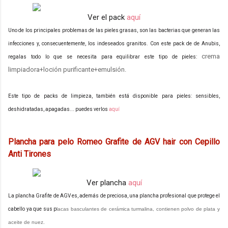
Ver el pack
aquí
Uno de los principales problemas de las pieles grasas, son las bacterias que generan las
infecciones y, consecuentemente, los indeseados granitos. Con este pack de de Anubis,
crema
regalas todo lo que se necesita para equilibrar este tipo de pieles:
limpiadora+loción purificante+emulsión.
Este tipo de packs de limpieza, también está disponible para pieles: sensibles,
deshidratadas, apagadas... puedes verlos
aquí
Plancha para pelo Romeo Grafite de AGV hair con Cepillo
Anti Tirones
Ver plancha
aquí
La plancha Grafite de AGV es, además de preciosa, una plancha profesional que protege el
cabello ya que sus p
lacas basculantes de cerámica turmalina, contienen polvo de plata y
aceite de nuez.