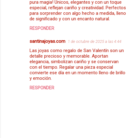
pura magia! Únicos, elegantes y con un toque
m
especial, reflejan cariño y creatividad. Perfectos
para sorprender con algo hecho a medida, lleno
e
de significado y con un encanto natural.
n
RESPONDER
t
santinajoyas.com
1 de octubre de 2025 a las 4:44
a
Las joyas como regalo de San Valentín son un
r
detalle precioso y memorable. Aportan
i
elegancia, simbolizan cariño y se conservan
con el tiempo. Regalar una pieza especial
o
convierte ese día en un momento lleno de brillo
s
y emoción.
RESPONDER