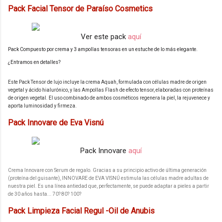
Pack Facial Tensor de Paraíso Cosmetics
Ver este pack
aquí
Pack Compuesto por crema y 3 ampollas tensoras en un estuche de lo más elegante.
¿Entramos en detalles?
Este Pack Tensor de lujo incluye la crema Aquah, formulada con células madre de origen
vegetal y ácido hialurónico, y las Ampollas Flash de efecto tensor, elaboradas con proteínas
de origen vegetal. El uso combinado de ambos cosméticos regenera la piel, la rejuvenece y
aporta luminosidad y firmeza.
Pack Innovare de Eva Visnú
Pack Innovare
aquí
Crema Innovare con Serum de regalo
.
Gracias a su principio activo de última generación
(proteína del guisante), INNOVARE de EVA VISNÚ estimula las células madre adultas de
nuestra piel. Es una línea antiedad que, perfectamente, se puede adaptar a pieles a partir
de 30 años hasta... 70? 80? 100?
Pack Limpieza Facial Regul -Oil de Anubis