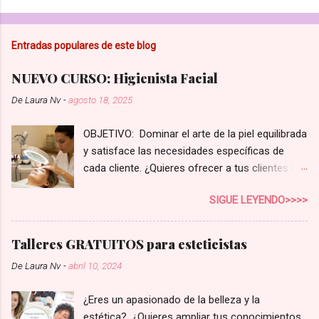
Entradas populares de este blog
NUEVO CURSO: Higienista Facial
De
Laura Nv
-
agosto 18, 2025
OBJETIVO: Dominar el arte de la piel equilibrada
y satisface las necesidades específicas de
cada cliente. ¿Quieres ofrecer a tus clientes un
servicio de higiene facial que realmente marque
SIGUE LEYENDO>>>>
la diferencia? En el competitivo mundo de la
estética, no basta con una limpieza superficial.
Tus clientes buscan soluciones reales,
Talleres GRATUITOS para esteticistas
personalizadas para su tipo de piel y sus
De
Laura Nv
-
abril 10, 2024
preocupaciones. Con nuestro curso de
Higienista Facial Profesional , te convertirás en
¿Eres un apasionado de la belleza y la
la experta que tus clientes necesitan,
estética? ¿Quieres ampliar tus conocimientos