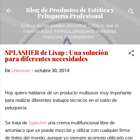
Ir al contenido principal
Blog de Productos de Estética y
Peluquería Profesional
El blog donde puedes encontrar TODO lo que te
interesa sobre estética, peluquería, maquillaje,
manicura, fotodepilación...
SPLASHER de Lisap : Una solución
para diferentes necesidades
De
Unknown
-
octubre 30, 2014
Hoy quiero hablaros de un producto multiusos muy importante
para realizar diferentes trabajos técnicos en el salón de
peluquería.
Se trata de
Splasher
una crema multifuncional libre de
amoniaco que se puede mezclar y utilizar con cualquier firma
de tintes del mundo, aunque yo siempre aconsejo utilizarlo con