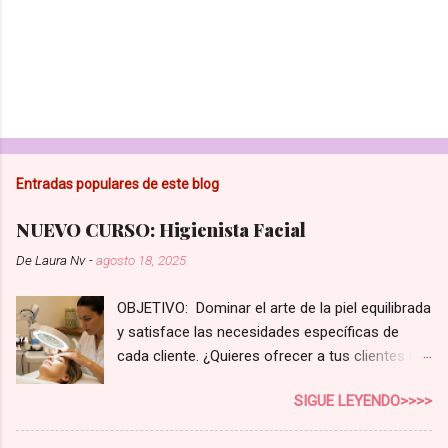
Entradas populares de este blog
NUEVO CURSO: Higienista Facial
De
Laura Nv
-
agosto 18, 2025
OBJETIVO: Dominar el arte de la piel equilibrada
y satisface las necesidades específicas de
cada cliente. ¿Quieres ofrecer a tus clientes un
servicio de higiene facial que realmente marque
SIGUE LEYENDO>>>>
la diferencia? En el competitivo mundo de la
estética, no basta con una limpieza superficial.