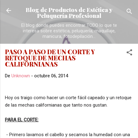
Ir al contenido principal
Blog de Productos de Estética y
Peluquería Profesional
El blog donde puedes encontrar TODO lo que te
interesa sobre estética, peluquería, maquillaje,
manicura, fotodepilación...
PASO A PASO DE UN CORTE Y
RETOQUE DE MECHAS
CALIFORNIANAS
De
Unknown
-
octubre 06, 2014
Hoy os traigo como hacer un corte fácil capeado y un retoque
de las mechas californianas que tanto nos gustan.
PARA EL CORTE:
- Primero lavamos el cabello y secamos la humedad con una