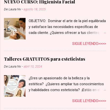
NUEVO CURSO: Higienista Facial
De
Laura Nv
-
agosto 18, 2025
OBJETIVO: Dominar el arte de la piel equilibrada
y satisface las necesidades específicas de
cada cliente. ¿Quieres ofrecer a tus clientes un
servicio de higiene facial que realmente marque
SIGUE LEYENDO>>>>
la diferencia? En el competitivo mundo de la
estética, no basta con una limpieza superficial.
Tus clientes buscan soluciones reales,
Talleres GRATUITOS para esteticistas
personalizadas para su tipo de piel y sus
De
Laura Nv
-
abril 10, 2024
preocupaciones. Con nuestro curso de
Higienista Facial Profesional , te convertirás en
¿Eres un apasionado de la belleza y la
la experta que tus clientes necesitan,
estética? ¿Quieres ampliar tus conocimientos
aumentando la rentabilidad de tu negocio y la
y habilidades como esteticista? ¡Estás en el
fidelización de tu clientela. ¿Qué aprenderás en
lugar adecuado! Prepárate para impulsar tu
este curso? Este no es solo un curso; es una
SIGUE LEYENDO>>>>
carrera como Estilista Profesional 📍Esta es
guía completa para perfeccionar tus
nuestra ubicación de Madrid: 📍Y esta es
protocolos y elevar tu cabina a un nuevo nivel.