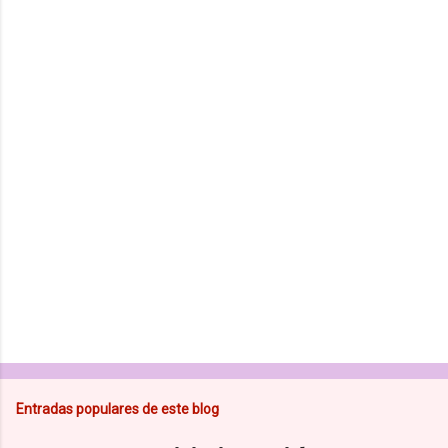
n
t
a
r
i
o
s
Entradas populares de este blog