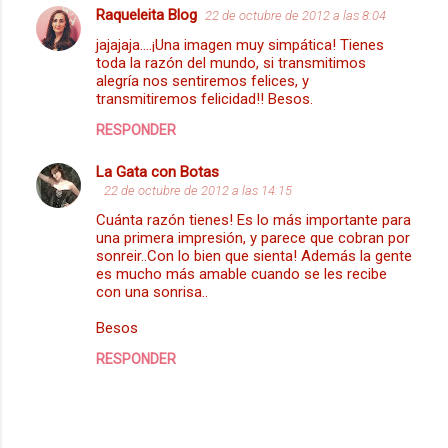
Raqueleita Blog
22 de octubre de 2012 a las 8:04
C
jajajaja....¡Una imagen muy simpática! Tienes
o
toda la razón del mundo, si transmitimos
m
alegría nos sentiremos felices, y
transmitiremos felicidad!! Besos.
e
RESPONDER
n
t
La Gata con Botas
22 de octubre de 2012 a las 14:15
a
Cuánta razón tienes! Es lo más importante para
r
una primera impresión, y parece que cobran por
i
sonreir..Con lo bien que sienta! Además la gente
es mucho más amable cuando se les recibe
o
con una sonrisa..
s
Besos
RESPONDER