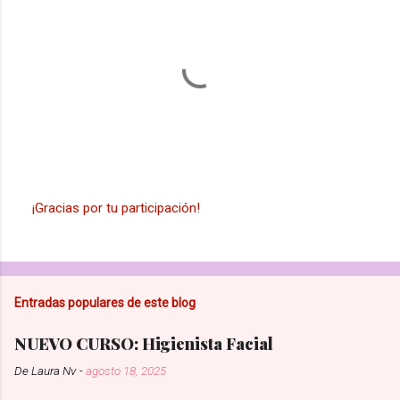
¡Gracias por tu participación!
P
u
b
l
i
Entradas populares de este blog
c
a
r
NUEVO CURSO: Higienista Facial
u
n
De
Laura Nv
-
agosto 18, 2025
c