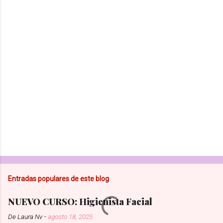
a
r
i
o
s
Entradas populares de este blog
NUEVO CURSO: Higienista Facial
De
Laura Nv
-
agosto 18, 2025