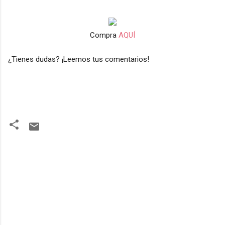
Compra
AQUÍ
¿Tienes dudas? ¡Leemos tus comentarios!
C
o
m
e
n
t