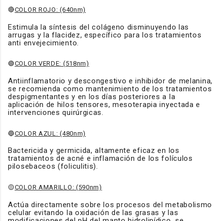
🔴
COLOR ROJO: (640nm)
Estimula la síntesis del colágeno disminuyendo las
arrugas y la flacidez, específico para los tratamientos
anti envejecimiento.
🟢
COLOR VERDE: (518nm)
Antiinflamatorio y descongestivo e inhibidor de melanina,
se recomienda como mantenimiento de los tratamientos
despigmentantes y en los días posteriores a la
aplicación de hilos tensores, mesoterapia inyectada e
intervenciones quirúrgicas.
🔵
COLOR AZUL: (480nm)
Bactericida y germicida, altamente eficaz en los
tratamientos de acné e inflamación de los folículos
pilosebaceos (foliculitis).
🟡
COLOR AMARILLO: (590nm)
Actúa directamente sobre los procesos del metabolismo
celular evitando la oxidación de las grasas y las
modificaciones del pH del manto hidrolipídico, se