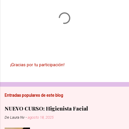
r
i
o
s
¡Gracias por tu participación!
P
u
b
l
i
Entradas populares de este blog
c
a
r
NUEVO CURSO: Higienista Facial
u
n
De
Laura Nv
-
agosto 18, 2025
c
o