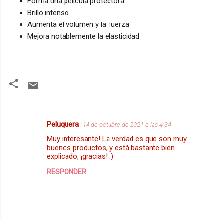
Forma una película protectora
Brillo intenso
Aumenta el volumen y la fuerza
Mejora notablemente la elasticidad
Peluquera
14 de octubre de 2021 a las 4:34
C
Muy interesante! La verdad es que son muy
o
buenos productos, y está bastante bien
m
explicado, ¡gracias! :)
e
RESPONDER
n
t
a