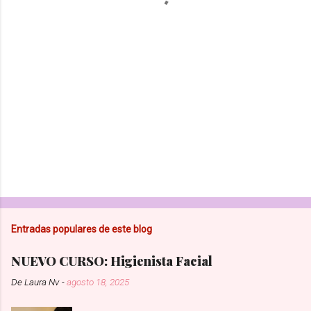
r
i
o
s
Entradas populares de este blog
NUEVO CURSO: Higienista Facial
De
Laura Nv
-
agosto 18, 2025