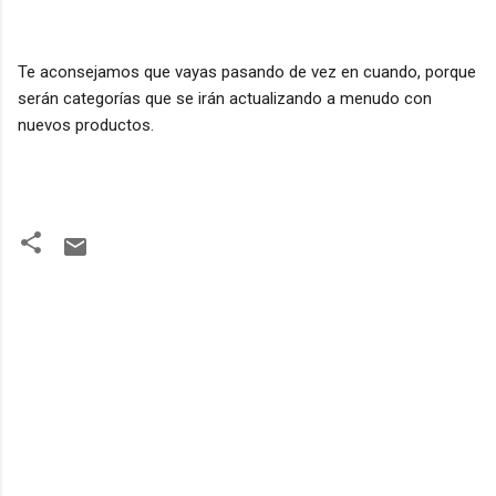
Te aconsejamos que vayas pasando de vez en cuando, porque
serán categorías que se irán actualizando a menudo con
nuevos productos.
C
o
m
e
n
t
a