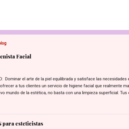
blog
nista Facial
 Dominar el arte de la piel equilibrada y satisface las necesidades 
ofrecer a tus clientes un servicio de higiene facial que realmente ma
vo mundo de la estética, no basta con una limpieza superficial. Tus
ersonalizadas para su tipo de piel y sus preocupaciones. Con nuestro
al , te convertirás en la experta que tus clientes necesitan, aumentan
 la fidelización de tu clientela. ¿Qué aprenderás en este curso? Est
completa para perfeccionar tus protocolos y elevar tu cabina a un 
para esteticistas
ecesitas para ofrecer tratamientos de higiene premium: Diagnóstic