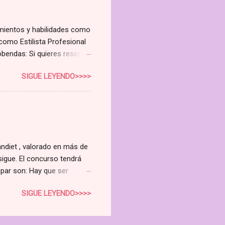
dulas sebáceas Alteraciones
imientos y habilidades como
como Estilista Profesional
bendas: Si quieres reservar

SIGUE LEYENDO>>>>
ndiet , valorado en más de
sigue. El concurso tendrá
cipar son: Hay que ser
ebook (hacer clic en "Me
SIGUE LEYENDO>>>>
n es válido hacerlo en otra
ndonos algún dato para
ompartido el enlace a este