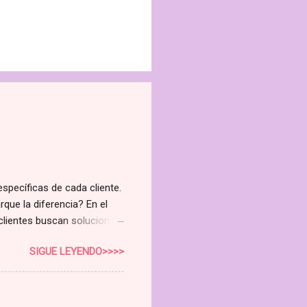
específicas de cada cliente.
rque la diferencia? En el
 clientes buscan soluciones
 curso de Higienista Facial
SIGUE LEYENDO>>>>
do la rentabilidad de tu
e no es solo un curso; es
nuevo nivel. Cubriremos todo
o Avanzado Aprende a