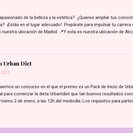
ar y tratar alteraciones comunes de la piel: Alteraciones de las glán
ratinización Estados de la piel según la edad Apar...
apasionado de la belleza y la estética? ¿Quieres ampliar tus conoc
ta? ¡Estás en el lugar adecuado! Prepárate para impulsar tu carrera 
 nuestra ubicación de Madrid: 📍Y esta es nuestra ubicación de Alco
a, tan solo tendrías que comunicarte con nosotros: 📞 915311923 
ion@nuevavision.es
o Urban Diet
, 2012
aemos un concurso en el que el premio es un Pack de Inicio de Urba
al para comenzar la dieta Urbantdiet que tan buenos resultados con
próximo 2 de enero, a las 12h del mediodía. Los requisitos para parti
 público de este blog También deberás seguir nuestra página de Fac
 compartir en tu Facebook o blog un enlace a este concurso (tambié
l). Se deberá publicar un comentario en esta entrada del blog, dejá
 contigo en caso de resultar ganador y la dirección en la que has c