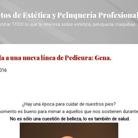
Ir al contenido principal
tos de Estética y Peluquería Profesiona
trar TODO lo que te interesa sobre estética, peluquería, maquillaje,
a a una nueva línea de Pedicura: Gena.
2016
¿Hay una época para cuidar de nuestros pies?
omento es bueno para mimar a aquellos que nos sostienen durante 
No es sólo una cuestión de belleza, lo es también de salud.