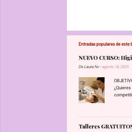
Entradas populares de este 
NUEVO CURSO: Higie
De
Laura Nv
-
agosto 18, 2025
OBJETIVO:
¿Quieres 
competiti
reales, p
Profesion
negocio y
una guía 
Talleres GRATUITOS 
lo que n