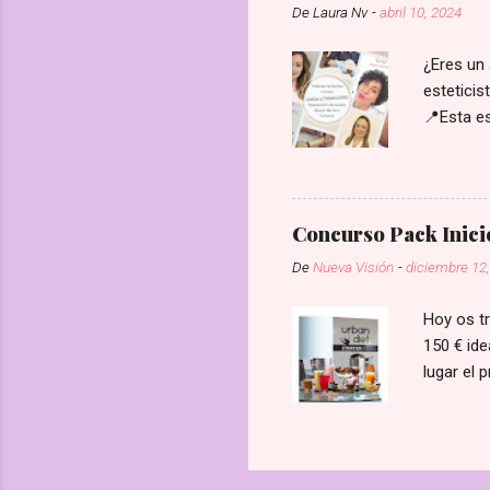
De
Laura Nv
-
abril 10, 2024
identific
de la que
¿Eres un 
esteticis
📍Esta es
una plaz
nuevavis
Concurso Pack Inici
De
Nueva Visión
-
diciembre 12
Hoy os tr
150 € ide
lugar el 
seguidor
Gusta") y
red socia
contactar