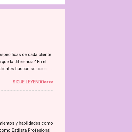
específicas de cada cliente.
rque la diferencia? En el
 clientes buscan soluciones
 curso de Higienista Facial
SIGUE LEYENDO>>>>
do la rentabilidad de tu
e no es solo un curso; es
nuevo nivel. Cubriremos todo
o Avanzado Aprende a
dulas sebáceas Alteraciones
imientos y habilidades como
como Estilista Profesional