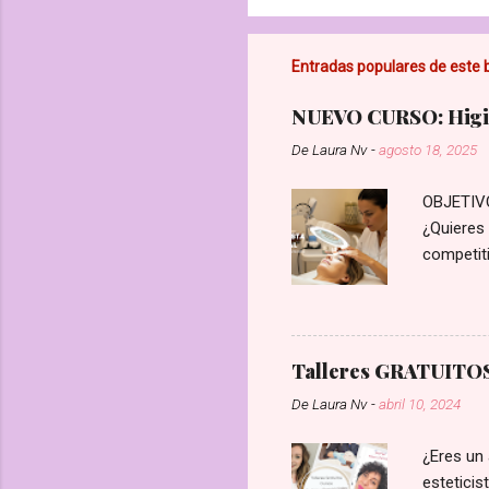
l
i
c
Entradas populares de este 
a
r
NUEVO CURSO: Higie
u
n
De
Laura Nv
-
agosto 18, 2025
c
o
m
OBJETIVO:
e
¿Quieres 
n
t
competiti
a
reales, p
r
Profesion
i
o
negocio y
una guía 
Talleres GRATUITOS 
lo que n
De
Laura Nv
-
abril 10, 2024
identific
de la que
¿Eres un 
esteticis