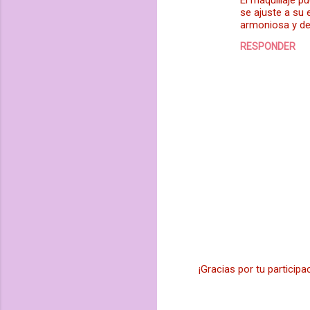
El maquillaje 
o
se ajuste a su
m
armoniosa y de
e
RESPONDER
n
t
a
r
i
o
s
¡Gracias por tu participa
P
u
b