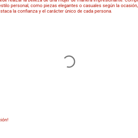
puede realzar la belleza de una mujer de manera impresionante. Com
 estilo personal, como piezas elegantes o casuales según la ocasió
staca la confianza y el carácter único de cada persona.
ción!