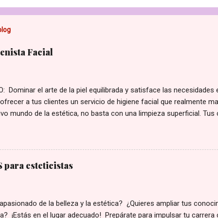
blog
nista Facial
 Dominar el arte de la piel equilibrada y satisface las necesidades 
ofrecer a tus clientes un servicio de higiene facial que realmente ma
vo mundo de la estética, no basta con una limpieza superficial. Tus
ersonalizadas para su tipo de piel y sus preocupaciones. Con nuestro
al , te convertirás en la experta que tus clientes necesitan, aumentan
 la fidelización de tu clientela. ¿Qué aprenderás en este curso? Est
completa para perfeccionar tus protocolos y elevar tu cabina a un 
para esteticistas
ecesitas para ofrecer tratamientos de higiene premium: Diagnóstic
ar y tratar alteraciones comunes de la piel: Alteraciones de las glán
ratinización Estados de la piel según la edad Apar...
apasionado de la belleza y la estética? ¿Quieres ampliar tus conoc
ta? ¡Estás en el lugar adecuado! Prepárate para impulsar tu carrera 