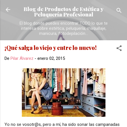
Ir al contenido principal
Blog de Productos de Estética y
Peluquería Profesional
El blog donde puedes encontrar TODO lo que te
interesa sobre estética, peluquería, maquillaje,
manicura, fotodepilación...
¡Qué salga lo viejo y entre lo nuevo!
De
Pilar Álvarez
-
enero 02, 2015
Yo no se vosotr@s, pero a mí, ha sido sonar las campanadas