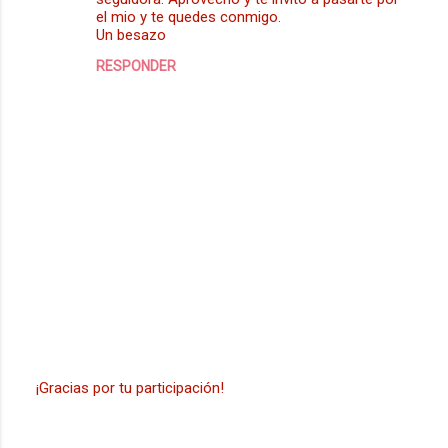
e
el mio y te quedes conmigo.
Un besazo
n
t
RESPONDER
a
r
i
o
s
¡Gracias por tu participación!
P
u
b