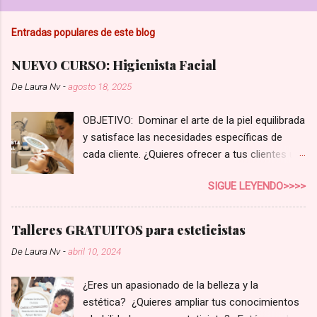
l
i
Entradas populares de este blog
c
a
r
NUEVO CURSO: Higienista Facial
u
n
De
Laura Nv
-
agosto 18, 2025
c
o
OBJETIVO: Dominar el arte de la piel equilibrada
m
e
y satisface las necesidades específicas de
n
cada cliente. ¿Quieres ofrecer a tus clientes un
t
servicio de higiene facial que realmente marque
a
SIGUE LEYENDO>>>>
r
la diferencia? En el competitivo mundo de la
i
estética, no basta con una limpieza superficial.
o
Tus clientes buscan soluciones reales,
Talleres GRATUITOS para esteticistas
personalizadas para su tipo de piel y sus
De
Laura Nv
-
abril 10, 2024
preocupaciones. Con nuestro curso de
Higienista Facial Profesional , te convertirás en
¿Eres un apasionado de la belleza y la
la experta que tus clientes necesitan,
estética? ¿Quieres ampliar tus conocimientos
aumentando la rentabilidad de tu negocio y la