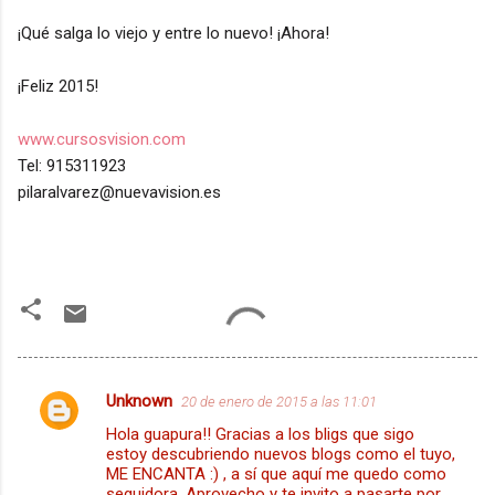
¡Qué salga lo viejo y entre lo nuevo! ¡Ahora!
¡Feliz 2015!
www.cursosvision.com
Tel: 915311923
pilaralvarez@nuevavision.es
Unknown
20 de enero de 2015 a las 11:01
C
Hola guapura!! Gracias a los bligs que sigo
o
estoy descubriendo nuevos blogs como el tuyo,
m
ME ENCANTA :) , a sí que aquí me quedo como
seguidora. Aprovecho y te invito a pasarte por