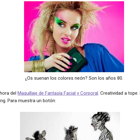
¿Os suenan los colores neón? Son los años 80.
 hora del
Maquillaje de Fantasía Facial y Corporal
. Creatividad a tope
ng. Para muestra un botón: