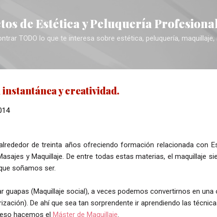
Ir al contenido principal
tos de Estética y Peluquería Profesiona
trar TODO lo que te interesa sobre estética, peluquería, maquillaje,
a instantánea y creatividad.
2014
alrededor de treinta años ofreciendo formación relacionada con Es
Masajes y Maquillaje. De entre todas estas materias, el maquillaje s
 que soñamos ser.
r guapas (Maquillaje social), a veces podemos convertirnos en una o
ización). De ahí que sea tan sorprendente ir aprendiendo las técnica
a eso hacemos el
Máster de Maquillaje
.