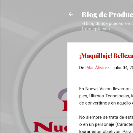
Blog de Produc
El blog donde puedes encon
fotodepilación...
¡Maquillaje! Bellez
De
Pilar Álvarez
-
julio 04, 
En Nueva Visión llevamos 
pies, Últimas Tecnologías, 
de convertirnos en aquello
No siempre se trata de esta
o en un personaje (Caracter
lograr esos objetivos. Par