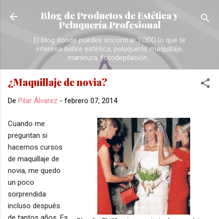
Ir al contenido principal
Blog de Productos de Estética y
Peluquería Profesional
El blog donde puedes encontrar TODO lo que te
interesa sobre estética, peluquería, maquillaje,
manicura, fotodepilación...
¿Maquillaje de novia?
De
Pilar Álvarez
-
febrero 07, 2014
Cuando me
preguntan si
hacemos cursos
de maquillaje de
novia, me quedo
un poco
sorprendida
incluso después
de tantos años. Es