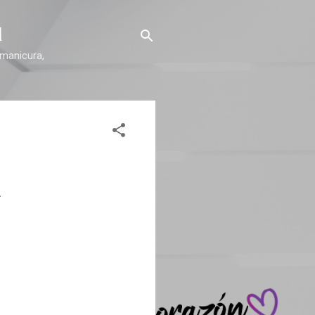
l
 manicura,
.