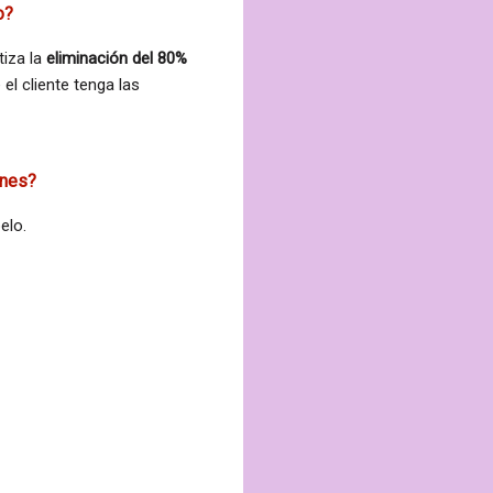
o?
tiza la
eliminación del 80%
el cliente tenga las
ones?
pelo.