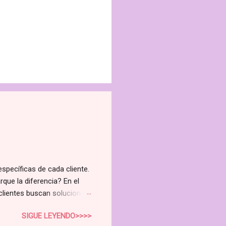
específicas de cada cliente.
rque la diferencia? En el
 clientes buscan soluciones
 curso de Higienista Facial
SIGUE LEYENDO>>>>
do la rentabilidad de tu