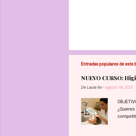
Entradas populares de este 
NUEVO CURSO: Higie
De
Laura Nv
-
agosto 18, 2025
OBJETIVO:
¿Quieres 
competiti
reales, p
Profesion