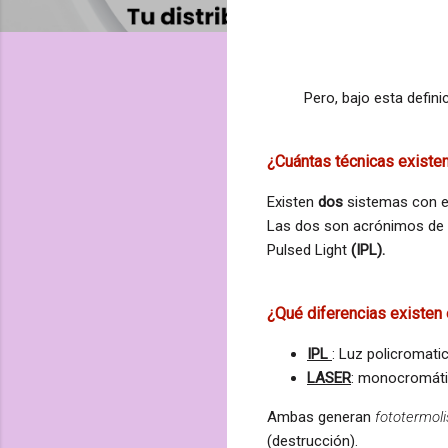
Pero, bajo esta defin
¿Cuántas técnicas existen
Existen
dos
sistemas con es
Las dos son acrónimos de 
Pulsed Light
(IPL).
¿Qué diferencias existen 
IPL
: Luz policromatic
LASER
: monocromátic
Ambas generan
fototermoli
(destrucción).