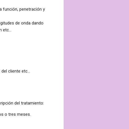
a función, penetración y
ongitudes de onda dando
ón etc…
del cliente etc…
ipción del tratamiento:
os o tres meses.