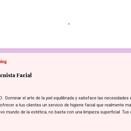
blog
nista Facial
 Dominar el arte de la piel equilibrada y satisface las necesidades 
ofrecer a tus clientes un servicio de higiene facial que realmente ma
vo mundo de la estética, no basta con una limpieza superficial. Tus
ersonalizadas para su tipo de piel y sus preocupaciones. Con nuestro
al , te convertirás en la experta que tus clientes necesitan, aumentan