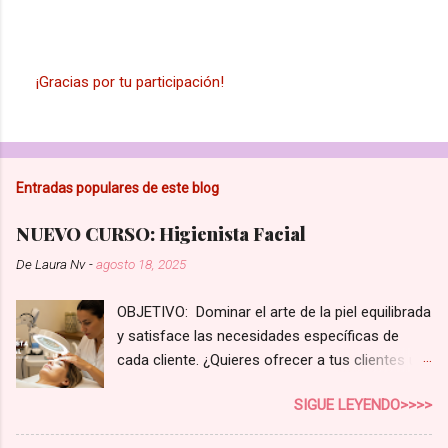
¡Gracias por tu participación!
P
u
b
l
i
Entradas populares de este blog
c
a
r
NUEVO CURSO: Higienista Facial
u
n
De
Laura Nv
-
agosto 18, 2025
c
o
OBJETIVO: Dominar el arte de la piel equilibrada
m
e
y satisface las necesidades específicas de
n
cada cliente. ¿Quieres ofrecer a tus clientes un
t
servicio de higiene facial que realmente marque
a
SIGUE LEYENDO>>>>
r
la diferencia? En el competitivo mundo de la
i
estética, no basta con una limpieza superficial.
o