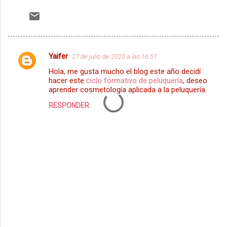
Yaifer
27 de julio de 2020 a las 16:51
C
Hola, me gusta mucho el blog este año decidí
o
hacer este
ciclo formativo de peluquería
, deseo
m
aprender cosmetología aplicada a la peluquería.
e
RESPONDER
n
t
a
r
i
o
s