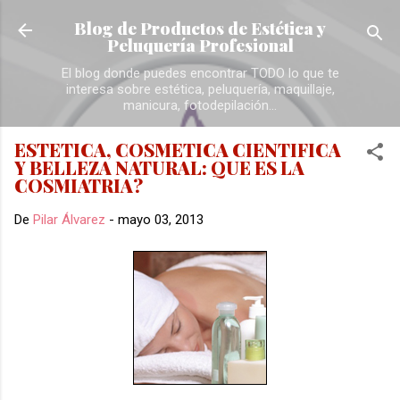
Ir al contenido principal
Blog de Productos de Estética y
Peluquería Profesional
El blog donde puedes encontrar TODO lo que te
interesa sobre estética, peluquería, maquillaje,
manicura, fotodepilación...
ESTETICA, COSMETICA CIENTIFICA
Y BELLEZA NATURAL: QUE ES LA
COSMIATRIA?
De
Pilar Álvarez
-
mayo 03, 2013