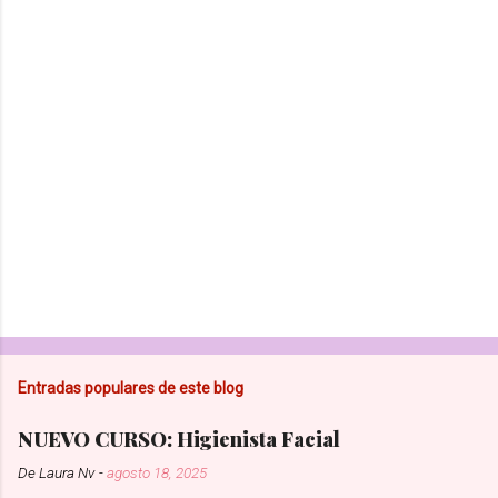
a
r
i
o
s
Entradas populares de este blog
NUEVO CURSO: Higienista Facial
De
Laura Nv
-
agosto 18, 2025