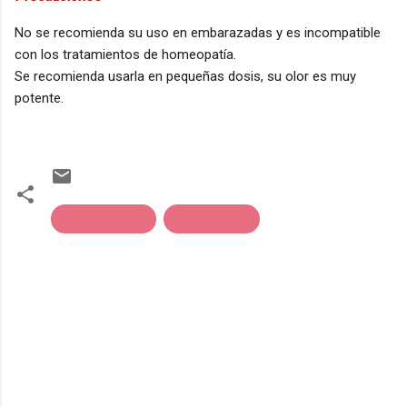
No se recomienda su uso en embarazadas y es incompatible
con los tratamientos de homeopatía.
Se recomienda usarla en pequeñas dosis, su olor es muy
potente.
aceite esencial
aromaterapia
C
o
m
e
n
t