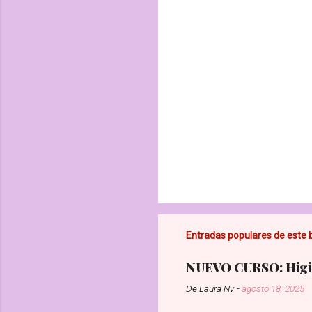
r
i
o
s
Entradas populares de este 
NUEVO CURSO: Higie
De
Laura Nv
-
agosto 18, 2025