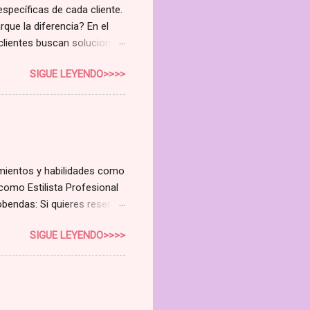
específicas de cada cliente.
rque la diferencia? En el
 clientes buscan soluciones
 curso de Higienista Facial
SIGUE LEYENDO>>>>
do la rentabilidad de tu
e no es solo un curso; es
nuevo nivel. Cubriremos todo
o Avanzado Aprende a
dulas sebáceas Alteraciones
imientos y habilidades como
como Estilista Profesional
bendas: Si quieres reservar

SIGUE LEYENDO>>>>