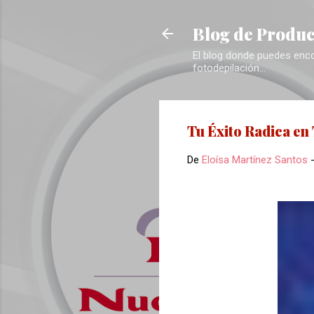
Blog de Produc
El blog donde puedes encon
fotodepilación...
Tu Éxito Radica en 
De
Eloísa Martínez Santos