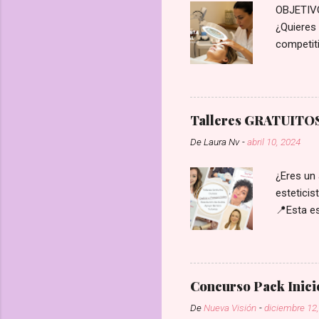
OBJETIVO:
¿Quieres 
competiti
reales, p
Profesion
negocio y
una guía 
Talleres GRATUITOS 
lo que n
De
Laura Nv
-
abril 10, 2024
identific
de la que
¿Eres un 
esteticis
📍Esta es
una plaz
nuevavis
Concurso Pack Inici
De
Nueva Visión
-
diciembre 12