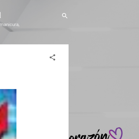
l
 manicura,