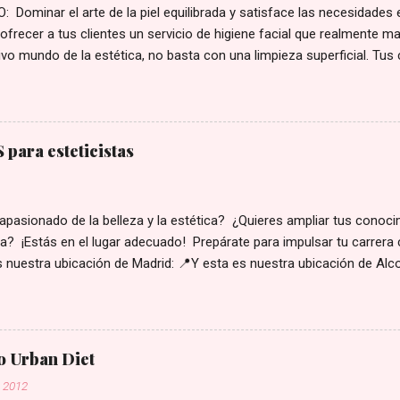
 Dominar el arte de la piel equilibrada y satisface las necesidades 
ofrecer a tus clientes un servicio de higiene facial que realmente ma
vo mundo de la estética, no basta con una limpieza superficial. Tus
ersonalizadas para su tipo de piel y sus preocupaciones. Con nuestro
al , te convertirás en la experta que tus clientes necesitan, aumentan
 la fidelización de tu clientela. ¿Qué aprenderás en este curso? Est
completa para perfeccionar tus protocolos y elevar tu cabina a un 
para esteticistas
ecesitas para ofrecer tratamientos de higiene premium: Diagnóstic
ar y tratar alteraciones comunes de la piel: Alteraciones de las glán
ratinización Estados de la piel según la edad Apar...
apasionado de la belleza y la estética? ¿Quieres ampliar tus conoc
ta? ¡Estás en el lugar adecuado! Prepárate para impulsar tu carrera 
 nuestra ubicación de Madrid: 📍Y esta es nuestra ubicación de Alco
a, tan solo tendrías que comunicarte con nosotros: 📞 915311923 
ion@nuevavision.es
o Urban Diet
, 2012