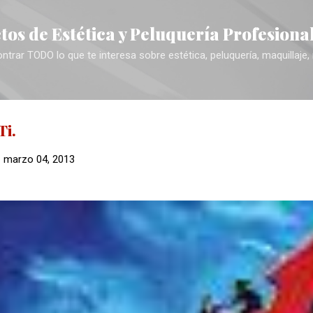
Ir al contenido principal
tos de Estética y Peluquería Profesiona
trar TODO lo que te interesa sobre estética, peluquería, maquillaje,
Ti.
-
marzo 04, 2013