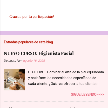
¡Gracias por tu participación!
P
u
b
l
i
Entradas populares de este blog
c
a
r
NUEVO CURSO: Higienista Facial
u
n
De
Laura Nv
-
agosto 18, 2025
c
o
OBJETIVO: Dominar el arte de la piel equilibrada
m
e
y satisface las necesidades específicas de
n
cada cliente. ¿Quieres ofrecer a tus clientes un
t
servicio de higiene facial que realmente marque
a
SIGUE LEYENDO>>>>
r
la diferencia? En el competitivo mundo de la
i
estética, no basta con una limpieza superficial.
o
Tus clientes buscan soluciones reales,