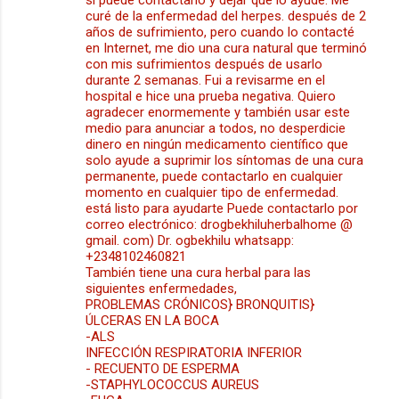
si puede contactarlo y dejar que lo ayude. Me
curé de la enfermedad del herpes. después de 2
o
años de sufrimiento, pero cuando lo contacté
s
en Internet, me dio una cura natural que terminó
con mis sufrimientos después de usarlo
durante 2 semanas. Fui a revisarme en el
hospital e hice una prueba negativa. Quiero
agradecer enormemente y también usar este
medio para anunciar a todos, no desperdicie
dinero en ningún medicamento científico que
solo ayude a suprimir los síntomas de una cura
permanente, puede contactarlo en cualquier
momento en cualquier tipo de enfermedad.
está listo para ayudarte Puede contactarlo por
correo electrónico: drogbekhiluherbalhome @
gmail. com) Dr. ogbekhilu whatsapp:
+2348102460821
También tiene una cura herbal para las
siguientes enfermedades,
PROBLEMAS CRÓNICOS} BRONQUITIS}
ÚLCERAS EN LA BOCA
-ALS
INFECCIÓN RESPIRATORIA INFERIOR
- RECUENTO DE ESPERMA
-STAPHYLOCOCCUS AUREUS