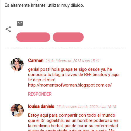
Es altamente irritante: utilizar muy diluido.
aceite esencial
aromaterapia
Carmen
26 de febrero de 2013 a las 15:41
C
genial post! hola guapa te sigo desde ya, he
o
conocido tu blog a traves de BEE besitos y aqui
m
te dejo el mio!
http://momentsofwoman.blogspot.com.es/
e
RESPONDER
n
t
louisa daniels
25 de noviembre de 2020 a las 15:15
a
Estoy aquí para compartir con todo el mundo
que el Dr. ogbekhilu es un hombre poderoso en
r
la medicina herbal. puede curar su enfermedad
i