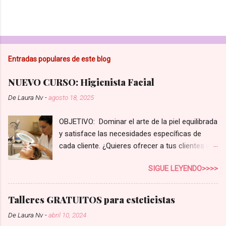
Entradas populares de este blog
NUEVO CURSO: Higienista Facial
De
Laura Nv
-
agosto 18, 2025
OBJETIVO: Dominar el arte de la piel equilibrada
y satisface las necesidades específicas de
cada cliente. ¿Quieres ofrecer a tus clientes un
servicio de higiene facial que realmente marque
SIGUE LEYENDO>>>>
la diferencia? En el competitivo mundo de la
estética, no basta con una limpieza superficial.
Tus clientes buscan soluciones reales,
Talleres GRATUITOS para esteticistas
personalizadas para su tipo de piel y sus
De
Laura Nv
-
abril 10, 2024
preocupaciones. Con nuestro curso de