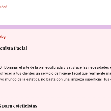
ción!
blog
nista Facial
 Dominar el arte de la piel equilibrada y satisface las necesidades 
ofrecer a tus clientes un servicio de higiene facial que realmente ma
vo mundo de la estética, no basta con una limpieza superficial. Tus
ersonalizadas para su tipo de piel y sus preocupaciones. Con nuestro
al , te convertirás en la experta que tus clientes necesitan, aumentan
 la fidelización de tu clientela. ¿Qué aprenderás en este curso? Est
completa para perfeccionar tus protocolos y elevar tu cabina a un 
para esteticistas
ecesitas para ofrecer tratamientos de higiene premium: Diagnóstic