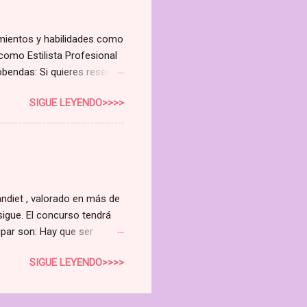
dulas sebáceas Alteraciones
imientos y habilidades como
como Estilista Profesional
bendas: Si quieres reservar

SIGUE LEYENDO>>>>
ndiet , valorado en más de
sigue. El concurso tendrá
cipar son: Hay que ser
ebook (hacer clic en "Me
SIGUE LEYENDO>>>>
n es válido hacerlo en otra
ndonos algún dato para
ompartido el enlace a este