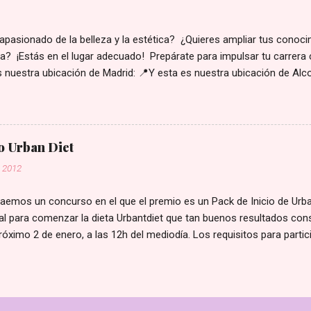
ar y tratar alteraciones comunes de la piel: Alteraciones de las glán
ratinización Estados de la piel según la edad Apar...
apasionado de la belleza y la estética? ¿Quieres ampliar tus conoc
ta? ¡Estás en el lugar adecuado! Prepárate para impulsar tu carrera 
 nuestra ubicación de Madrid: 📍Y esta es nuestra ubicación de Alco
a, tan solo tendrías que comunicarte con nosotros: 📞 915311923 
ion@nuevavision.es
o Urban Diet
, 2012
aemos un concurso en el que el premio es un Pack de Inicio de Urba
al para comenzar la dieta Urbantdiet que tan buenos resultados con
próximo 2 de enero, a las 12h del mediodía. Los requisitos para parti
 público de este blog También deberás seguir nuestra página de Fac
 compartir en tu Facebook o blog un enlace a este concurso (tambié
l). Se deberá publicar un comentario en esta entrada del blog, dejá
 contigo en caso de resultar ganador y la dirección en la que has c