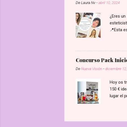
De
Laura Nv
-
abril 10, 2024
identific
de la que
¿Eres un 
esteticis
📍Esta es
una plaz
nuevavis
Concurso Pack Inici
De
Nueva Visión
-
diciembre 12
Hoy os tr
150 € ide
lugar el 
seguidor
Gusta") y
red socia
contactar