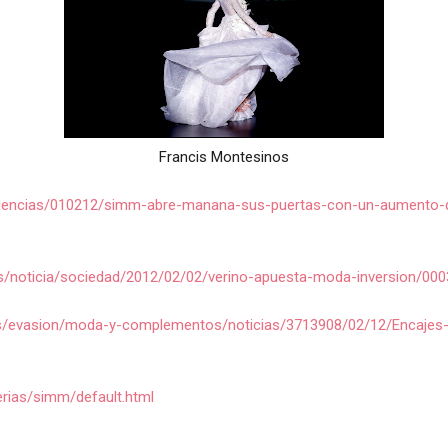
Francis Montesinos
dencias/010212/simm-abre-manana-sus-puertas-con-un-aumento-d
.es/noticia/sociedad/2012/02/02/verino-apuesta-moda-inversion/
s/evasion/moda-y-complementos/noticias/3713908/02/12/Encajes-y
erias/simm/default.html