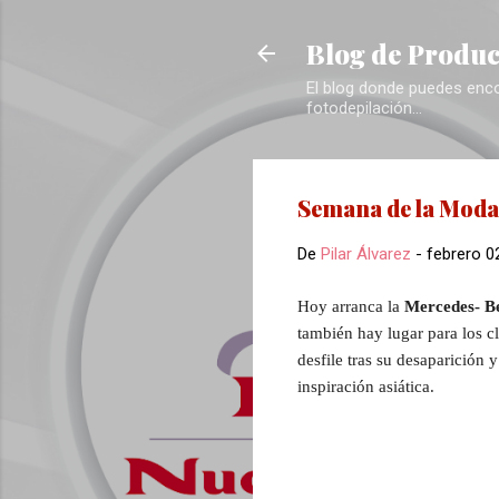
Blog de Produc
El blog donde puedes encon
fotodepilación...
Semana de la Moda
De
Pilar Álvarez
-
febrero 0
Hoy arranca la
Mercedes- B
también hay lugar para los c
desfile tras su desaparición y
inspiración asiática.