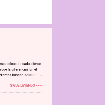
específicas de cada cliente.
rque la diferencia? En el
 clientes buscan soluciones
 curso de Higienista Facial
SIGUE LEYENDO>>>>
do la rentabilidad de tu
e no es solo un curso; es
nuevo nivel. Cubriremos todo
o Avanzado Aprende a